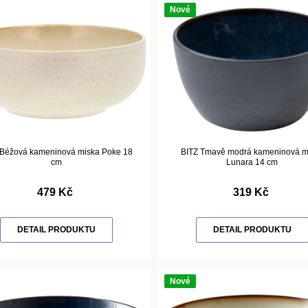
Nové
 Béžová kameninová miska Poke 18
BITZ Tmavě modrá kameninová m
cm
Lunara 14 cm
479 Kč
319 Kč
DETAIL PRODUKTU
DETAIL PRODUKTU
Nové