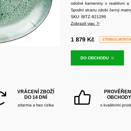
odolné kameniny s reaktivní a 
Spodní stranu zdobí černý mat
SKU: BITZ-821299
Zobraziť viac
1 879 Kč
STRINGS.MONT
DO OBCHODU
VRÁCENÍ ZBOŽÍ
PROVĚŘEN
DO 14 DNÍ
OBCHOD
zdarma a bez rizika
s kvalitními prod