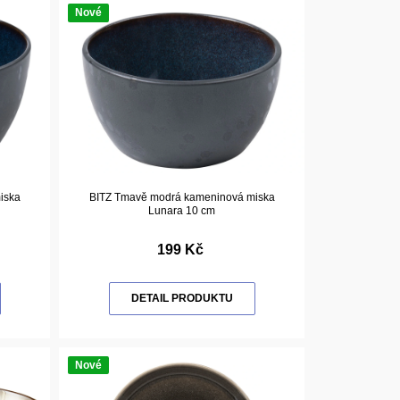
Nové
iska
BITZ Tmavě modrá kameninová miska
Lunara 10 cm
199 Kč
DETAIL PRODUKTU
Nové