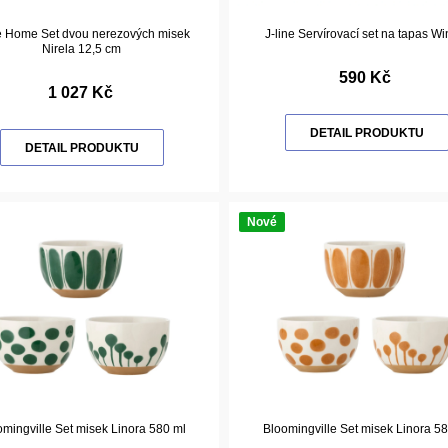
 Home Set dvou nerezových misek
J-line Servírovací set na tapas Wi
Nirela 12,5 cm
590 Kč
1 027 Kč
DETAIL PRODUKTU
DETAIL PRODUKTU
Nové
mingville Set misek Linora 580 ml
Bloomingville Set misek Linora 5