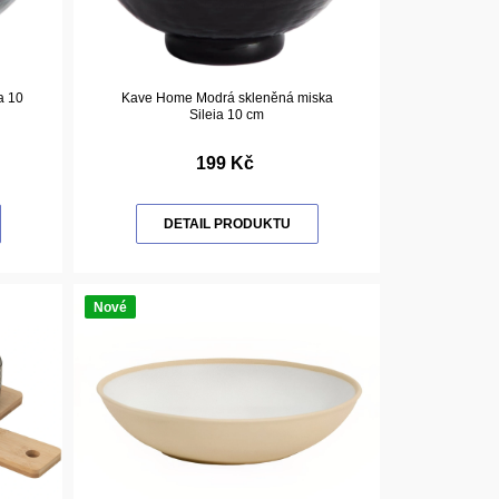
a 10
Kave Home Modrá skleněná miska
Sileia 10 cm
199 Kč
DETAIL PRODUKTU
Nové