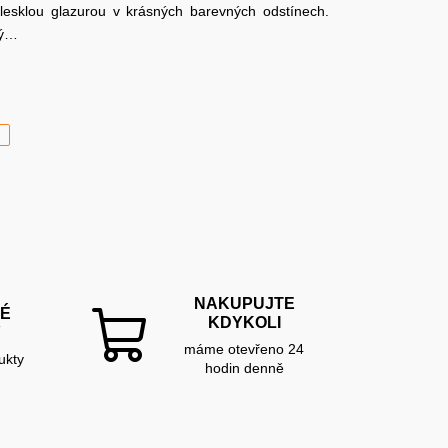
lesklou glazurou v krásných barevných odstínech.
ný…
H
NAKUPUJTE
É
KDYKOLI
Y
máme otevřeno 24
ukty
hodin denně