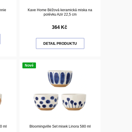
nnie
Kave Home Béžová keramická miska na
polévku Azir 22,5 cm
364 Kč
DETAIL PRODUKTU
Nové
80 ml
Bloomingville Set misek Linora 580 ml