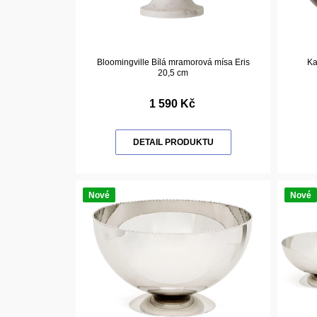
Bloomingville Bílá mramorová mísa Eris
Ka
20,5 cm
1 590 Kč
DETAIL PRODUKTU
Nové
Nové