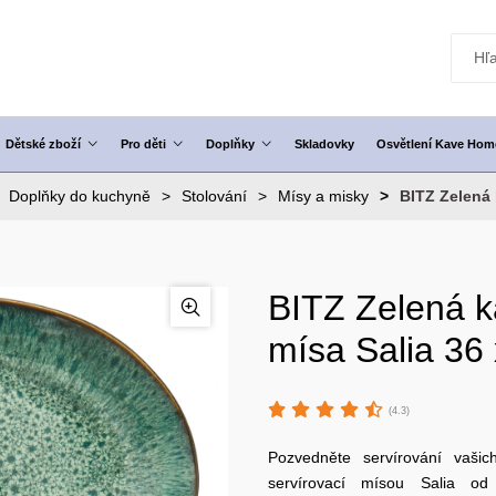
Dětské zboží
Pro děti
Doplňky
Skladovky
Osvětlení Kave Hom
Doplňky do kuchyně
Stolování
Mísy a misky
BITZ Zelená 
BITZ Zelená k
mísa Salia 36
(4.3)
Pozvedněte servírování vaši
servírovací mísou Salia o