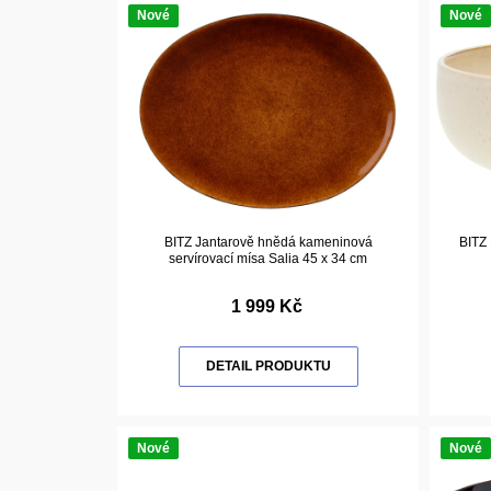
Nové
Nové
BITZ Jantarově hnědá kameninová
BITZ
servírovací mísa Salia 45 x 34 cm
1 999 Kč
DETAIL PRODUKTU
Nové
Nové