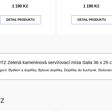
1 190 Kč
1 190 Kč
DETAIL PRODUKTU
DETAIL PRODUKTU
ITZ Zelená kameninová servírovací mísa Salia 36 x 25 
gorii:
Bydlení a doplňky
,
Bytové doplňky
,
Doplňky do kuchyně
,
Stolován
TZ