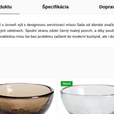
duktu
Špecifikácia
Doprav
el o úroveň výš s designovou servírovací mísou Salia od dánské znač
ných odstínech. Spodní stranu zdobí černý matný povrch, a díky použi
raktickou mísu lze bez problému začlenit do moderní kuchyně, ale i do 
Nové