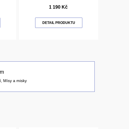
1 190 Kč
DETAIL PRODUKTU
cm
í
,
Mísy a misky