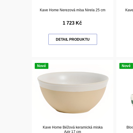
Kave Home Nerezová mísa Nirela 25 cm
Kave
1 723 Kč
DETAIL PRODUKTU
Nové
Nové
Kave Home Béžová keramická miska
Bloo
Azir 17 cm