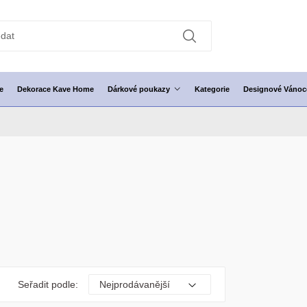
e
Dekorace Kave Home
Dárkové poukazy
Kategorie
Designové Vánoc
Seřadit podle: