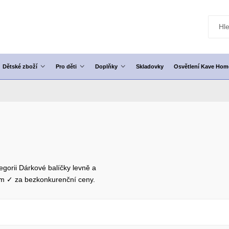
Dětské zboží
Pro děti
Doplňky
Skladovky
Osvětlení Kave Hom
egorii Dárkové balíčky levně a
em ✓ za bezkonkurenční ceny.