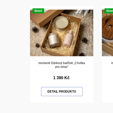
Nové
Nov
momenti Dárkový balíček „Chvilka
m
pro relax“
1 390 Kč
DETAIL PRODUKTU