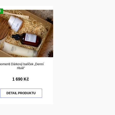
é
omenti Dárkový balíček „Denní
rituál“
1 690 Kč
DETAIL PRODUKTU