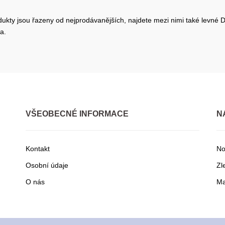
dukty jsou řazeny od nejprodávanějších, najdete mezi nimi také levné Dá
a.
VŠEOBECNÉ INFORMACE
N
Kontakt
No
Osobní údaje
Zl
O nás
Ma