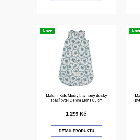
Nové
Nov
Malomi Kids Modrý bavlněný dětský
Ma
spací pytel Denim Lions 85 cm
py
1 299 Kč
DETAIL PRODUKTU