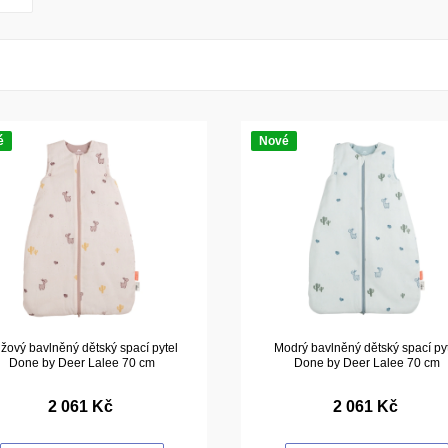
é
Nové
žový bavlněný dětský spací pytel
Modrý bavlněný dětský spací py
Done by Deer Lalee 70 cm
Done by Deer Lalee 70 cm
2 061 Kč
2 061 Kč