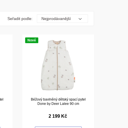
Seřadit podle:
Nové
tel
Béžový bavlněný dětský spací pytel
Done by Deer Lalee 90 cm
2 199 Kč