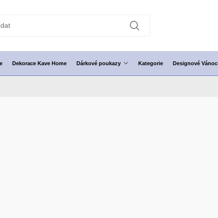
e
Dekorace Kave Home
Dárkové poukazy
Kategorie
Designové Vánoc