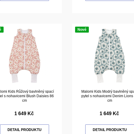
é
Nové
lomi Kids Růžový bavlněný spací
Malomi Kids Modrý bavlněný sp
tel s nohavicemi Blush Daisies 86
pytel s nohavicemi Denim Lions
cm
cm
1 649 Kč
1 649 Kč
DETAIL PRODUKTU
DETAIL PRODUKTU