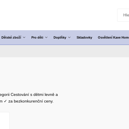
Dětské zboží
Pro děti
Doplňky
Skladovky
Osvětlení Kave Hom
egorii Cestování s dětmi levně a
em ✓ za bezkonkurenční ceny.