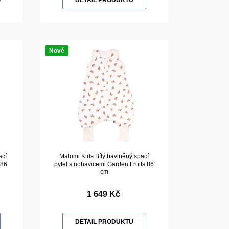
Nové
ací
Malomi Kids Bílý bavlněný spací
 86
pytel s nohavicemi Garden Fruits 86
cm
1 649 Kč
DETAIL PRODUKTU