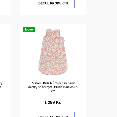
DETAIL PRODUKTU
Nové
ký
Malomi Kids Růžový bavlněný
m
dětský spací pytel Blush Daisies 85
cm
1 299 Kč
DETAIL PRODUKTU