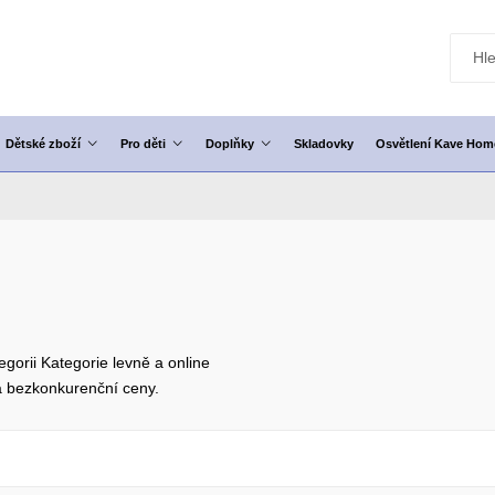
Dětské zboží
Pro děti
Doplňky
Skladovky
Osvětlení Kave Hom
egorii Kategorie levně a online
 bezkonkurenční ceny.