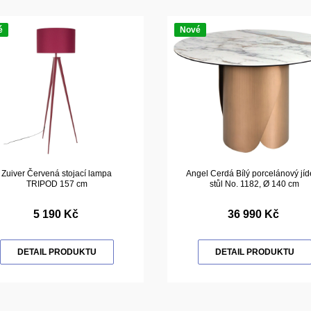
é
Nové
Zuiver Červená stojací lampa
Angel Cerdá Bílý porcelánový jíd
TRIPOD 157 cm
stůl No. 1182, Ø 140 cm
5 190 Kč
36 990 Kč
DETAIL PRODUKTU
DETAIL PRODUKTU