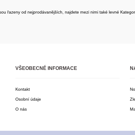
sou řazeny od nejprodávanějších, najdete mezi nimi také levné Kategorie
VŠEOBECNÉ INFORMACE
N
Kontakt
No
Osobní údaje
Zl
O nás
Ma