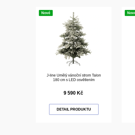
Nové
Nov
J-line Umělý vánoční strom Talon
180 cm s LED osvětlením
9 590 Kč
DETAIL PRODUKTU