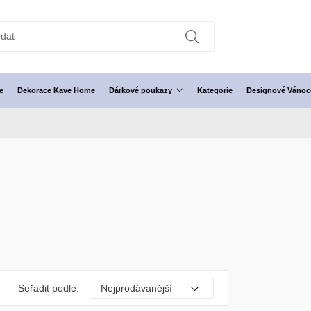
e
Dekorace Kave Home
Dárkové poukazy
Kategorie
Designové Vánoc
Seřadit podle: