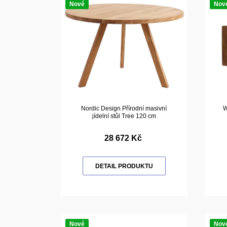
Nové
Nov
Nordic Design Přírodní masivní
W
jídelní stůl Tree 120 cm
28 672 Kč
DETAIL PRODUKTU
Nové
Nov