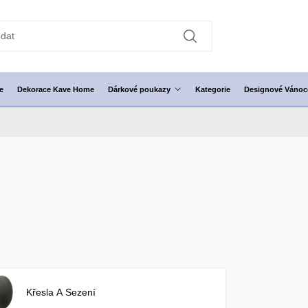
e
Dekorace Kave Home
Dárkové poukazy
Kategorie
Designové Vánoc
Křesla A Sezení