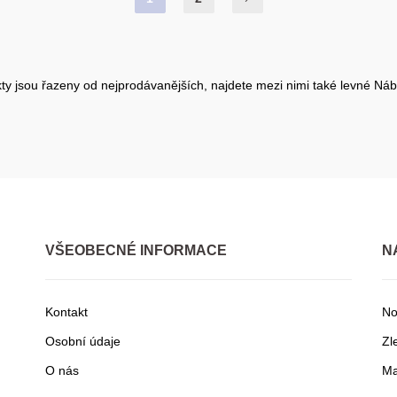
y jsou řazeny od nejprodávanějších, najdete mezi nimi také levné Nábyt
VŠEOBECNÉ INFORMACE
N
Kontakt
No
Osobní údaje
Zl
O nás
Ma