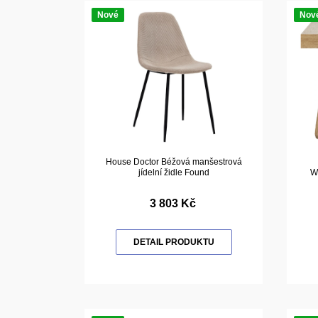
Nové
Nov
House Doctor Béžová manšestrová
jídelní židle Found
W
3 803 Kč
DETAIL PRODUKTU