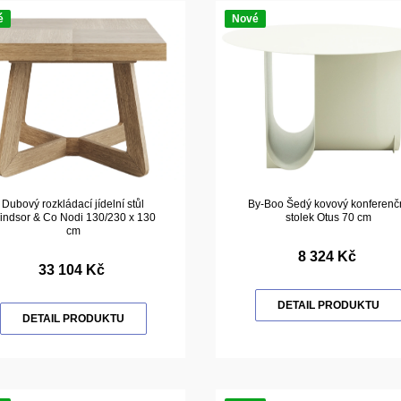
é
Nové
Dubový rozkládací jídelní stůl
By-Boo Šedý kovový konferenč
indsor & Co Nodi 130/230 x 130
stolek Otus 70 cm
cm
8 324 Kč
33 104 Kč
DETAIL PRODUKTU
DETAIL PRODUKTU