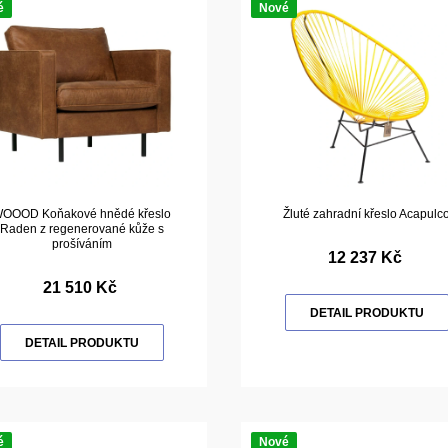
é
Nové
OOOD Koňakové hnědé křeslo
Žluté zahradní křeslo Acapulc
Raden z regenerované kůže s
prošíváním
12 237 Kč
21 510 Kč
DETAIL PRODUKTU
DETAIL PRODUKTU
é
Nové