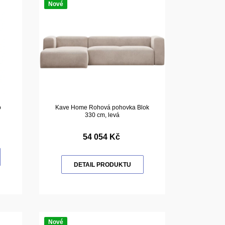
Nové
o
Kave Home Rohová pohovka Blok
330 cm, levá
54 054 Kč
DETAIL PRODUKTU
Nové