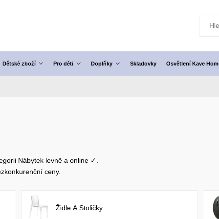
Dětské zboží
Pro děti
Doplňky
Skladovky
Osvětlení Kave Hom
egorii Nábytek levně a online ✓.
zkonkurenční ceny.
Židle A Stoličky