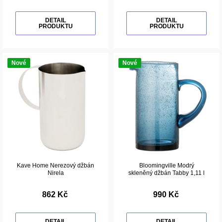
DETAIL
DETAIL
PRODUKTU
PRODUKTU
Nové
Nové
Kave Home Nerezový džbán
Bloomingville Modrý
Nirela
skleněný džbán Tabby 1,11 l
862 Kč
990 Kč
DETAIL
DETAIL