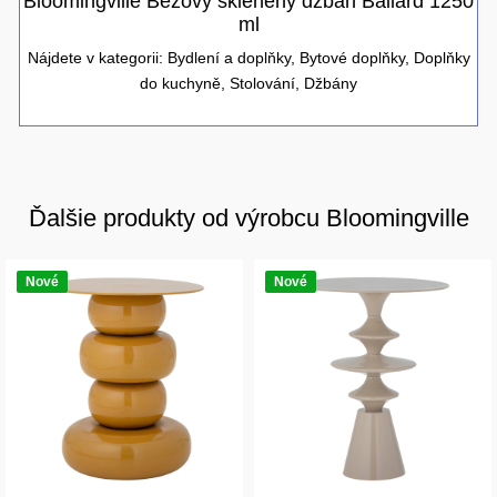
Bloomingville Béžový skleněný džbán Ballard 1250
ml
Nájdete v kategorii:
Bydlení a doplňky
,
Bytové doplňky
,
Doplňky
do kuchyně
,
Stolování
,
Džbány
Ďalšie produkty od výrobcu Bloomingville
Nové
Nové