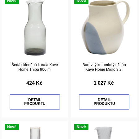
Nové
Nové
Šedá skleněná karafa Kave
Barevný keramický džbán
Home Thiba 900 ml
Kave Home Miglo 3,2 l
424 Kč
1 027 Kč
DETAIL
DETAIL
PRODUKTU
PRODUKTU
Nové
Nové