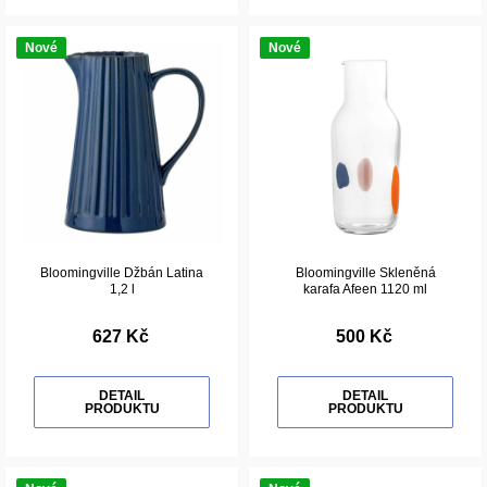
Nové
Nové
Bloomingville Džbán Latina
Bloomingville Skleněná
1,2 l
karafa Afeen 1120 ml
627 Kč
500 Kč
DETAIL
DETAIL
PRODUKTU
PRODUKTU