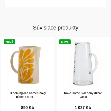
Súvisiace produkty
Nové
Nové
Bloomingville Kameninový
Kave Home Skleněný džbán
džbán Fauni 2,1 l
Obila
890 Kč
1 027 Kč