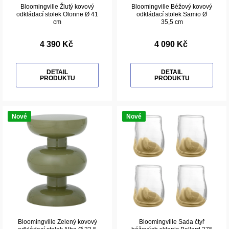
Bloomingville Žlutý kovový
Bloomingville Béžový kovový
odkládací stolek Olonne Ø 41
odkládací stolek Samio Ø
cm
35,5 cm
4 390 Kč
4 090 Kč
DETAIL
DETAIL
PRODUKTU
PRODUKTU
Nové
Nové
Bloomingville Zelený kovový
Bloomingville Sada čtyř