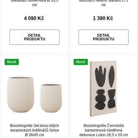
odkládací stolek Alba Ø 33,5
béžových sklenic Ballard 275
cm
ml
4 090 Kč
1 390 Kč
DETAIL
DETAIL
PRODUKTU
PRODUKTU
Nové
Nové
Bloomingville Set dvou bílých
Bloomingville Černobílá
keramických květináčů Selva
kameninová nástěnná
Ø 36/45 cm
dekorace Luton 28,5 x 20 cm