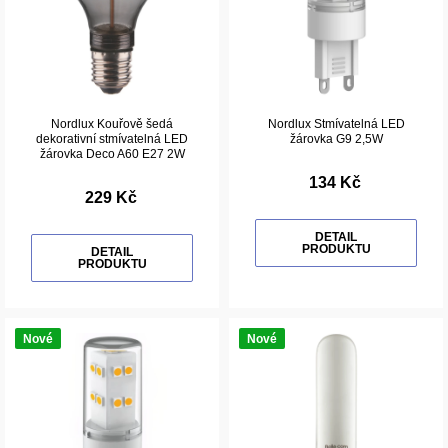
Nordlux Kouřově šedá
Nordlux Stmívatelná LED
dekorativní stmívatelná LED
žárovka G9 2,5W
žárovka Deco A60 E27 2W
134 Kč
229 Kč
DETAIL
PRODUKTU
DETAIL
PRODUKTU
Nové
Nové