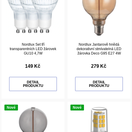
Nordlux Set tří
Nordlux Jantarově hnědá
transparentních LED žárovek
dekorativní stmívatelná LED
GU10 4,7W
žárovka Deco G95 E27 4W
149 Kč
279 Kč
DETAIL
DETAIL
PRODUKTU
PRODUKTU
Nové
Nové