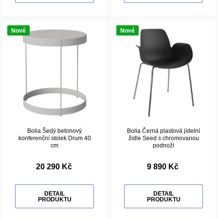
Nové
Nové
Bolia Šedý betonový
Bolia Černá plastová jídelní
konferenční stolek Drum 40
židle Seed s chromovanou
cm
podnoží
20 290 Kč
9 890 Kč
DETAIL
DETAIL
PRODUKTU
PRODUKTU