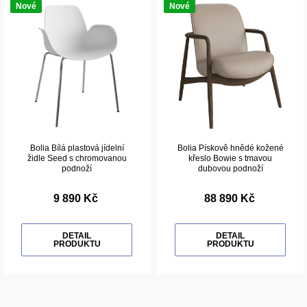
Nové
Nové
Bolia Bílá plastová jídelní
Bolia Pískově hnědé kožené
židle Seed s chromovanou
křeslo Bowie s tmavou
podnoží
dubovou podnoží
9 890 Kč
88 890 Kč
DETAIL
DETAIL
PRODUKTU
PRODUKTU