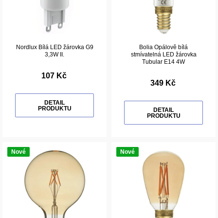
Nordlux Bílá LED žárovka G9
Bolia Opálově bílá
3,3W II.
stmívatelná LED žárovka
Tubular E14 4W
107 Kč
349 Kč
DETAIL
PRODUKTU
DETAIL
PRODUKTU
Nové
Nové