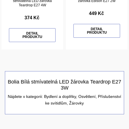
stmívatelná LED žárovka
žárovka Edison E27 2W
Teardrop E27 4W
449 Kč
374 Kč
DETAIL
PRODUKTU
DETAIL
PRODUKTU
Bolia Bílá stmívatelná LED žárovka Teardrop E27
3W
Nájdete v kategorii:
Bydlení a doplňky
,
Osvětlení
,
Příslušenství
ke svítidlům
,
Žárovky