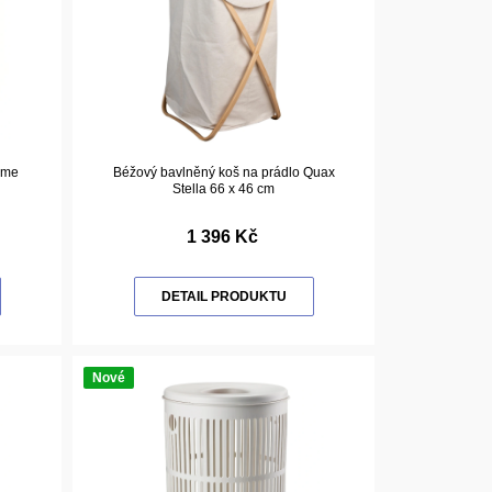
ome
Béžový bavlněný koš na prádlo Quax
Stella 66 x 46 cm
1 396 Kč
DETAIL PRODUKTU
Nové