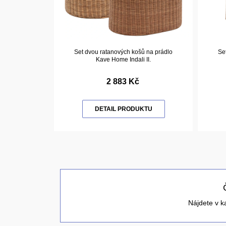
Set dvou ratanových košů na prádlo
Se
Kave Home Indali II.
2 883 Kč
DETAIL PRODUKTU
Nájdete v k