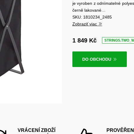
je vyroben z odnímatelné polyes
černě lakované…
SKU: 1810234_2485
Zobraziť viac
1 849 Kč
STRINGS.TWO_
DO OBCHODU
VRÁCENÍ ZBOŽÍ
PROVĚŘEN