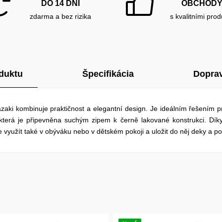
DO 14 DNÍ
OBCHOD
zdarma a bez rizika
s kvalitními prod
duktu
Špecifikácia
Doprav
ki kombinuje praktičnost a elegantní design. Je ideálním řešením pro
 která je připevněna suchým zipem k černě lakované konstrukci. Dí
 využít také v obýváku nebo v dětském pokoji a uložit do něj deky a pol