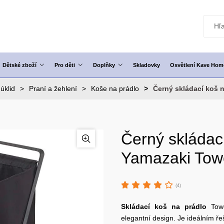
Dětské zboží
Pro děti
Doplňky
Skladovky
Osvětlení Kave Hom
úklid
Praní a žehlení
Koše na prádlo
Černý skládací koš 
Černý skládac
Yamazaki Tow
(4)
Skládací koš
na
prádlo
Towe
elegantní design. Je ideálním ře