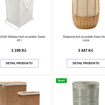
ZAKI Skládací koš na prádlo Tower
Ratanový koš na prádlo Kave H
45 l
Liora
3 199 Kč
3 447 Kč
DETAIL PRODUKTU
DETAIL PRODUKTU
Nové