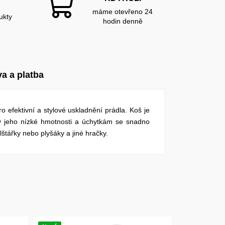
Y
máme otevřeno 24
ukty
hodin denně
a a platba
 efektivní a stylové uskladnění prádla. Koš je
ky jeho nízké hmotnosti a úchytkám se snadno
štářky nebo plyšáky a jiné hračky.