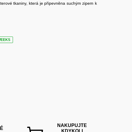
terové tkaniny, která je připevněna suchým zipem k
WEEKS
NAKUPUJTE
É
KDYKOLI