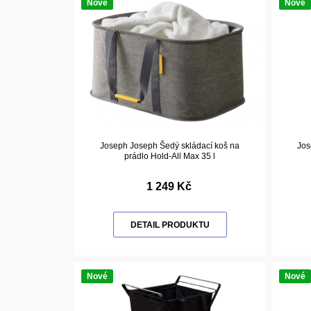
Nové
Nové
Joseph Joseph Šedý skládací koš na
Jos
prádlo Hold-All Max 35 l
1 249 Kč
DETAIL PRODUKTU
Nové
Nové