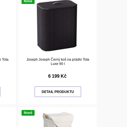
Nové
o Tota
Joseph Joseph Černý koš na prádlo Tota
Luxe 90 l
6 199 Kč
DETAIL PRODUKTU
Nové