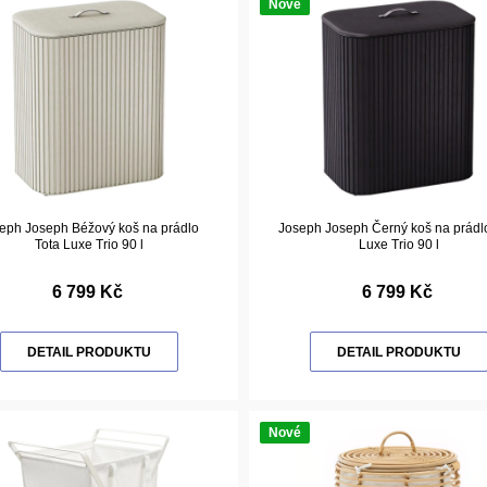
Nové
eph Joseph Béžový koš na prádlo
Joseph Joseph Černý koš na prádl
Tota Luxe Trio 90 l
Luxe Trio 90 l
6 799 Kč
6 799 Kč
DETAIL PRODUKTU
DETAIL PRODUKTU
Nové