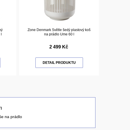
ný
Zone Denmark Světle šedý plastový koš
l
na prádlo Ume 60 l
2 499 Kč
DETAIL PRODUKTU
m
še na prádlo