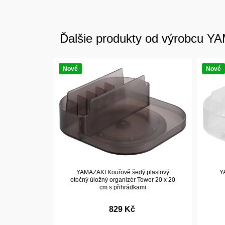
Ďalšie produkty od výrobcu 
Nové
Nové
YAMAZAKI Kouřově šedý plastový
Y
otočný úložný organizér Tower 20 x 20
cm s přihrádkami
829 Kč