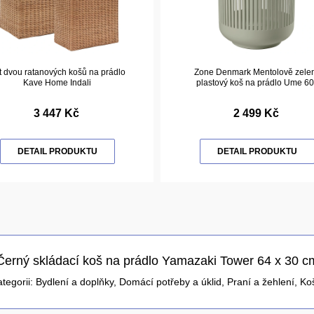
t dvou ratanových košů na prádlo
Zone Denmark Mentolově zele
Kave Home Indali
plastový koš na prádlo Ume 60 
3 447 Kč
2 499 Kč
DETAIL PRODUKTU
DETAIL PRODUKTU
Černý skládací koš na prádlo Yamazaki Tower 64 x 30 c
ategorii:
Bydlení a doplňky
,
Domácí potřeby a úklid
,
Praní a žehlení
,
Ko