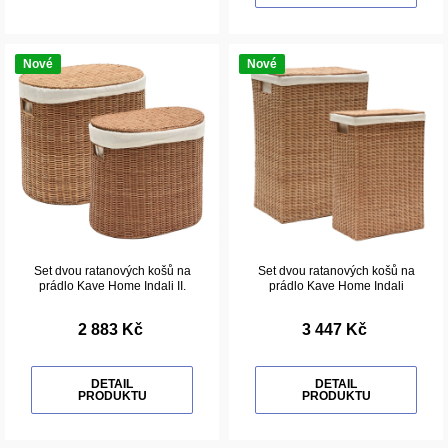
Nové
Nové
Set dvou ratanových košů na
Set dvou ratanových košů na
prádlo Kave Home Indali II.
prádlo Kave Home Indali
2 883 Kč
3 447 Kč
DETAIL
DETAIL
PRODUKTU
PRODUKTU