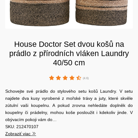
House Doctor Set dvou košů na
prádlo z přírodních vláken Laundry
40/50 cm
(4.6)
Schovejte své prádlo do stylového setu košů Laundry. V setu
najdete dva kusy vyrobené z mořské trávy a juty, které skvěle
zútulní vaši koupelnu. A pokud zrovna nehledáte doplněk do
koupelny či prádelny, mohou koše posloužit i kdekoliv jinde. V
obývacím pokoji vám do…
SKU: 212470107
Zobraziť viac