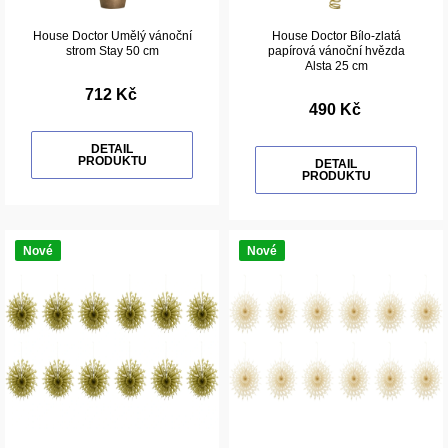
House Doctor Umělý vánoční
House Doctor Bílo-zlatá
strom Stay 50 cm
papírová vánoční hvězda
Alsta 25 cm
712 Kč
490 Kč
DETAIL
PRODUKTU
DETAIL
PRODUKTU
Nové
Nové