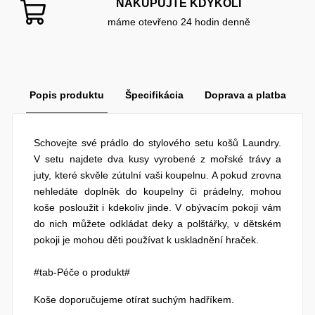
NAKUPUJTE KDYKOLI
máme otevřeno 24 hodin denně
Popis produktu
Špecifikácia
Doprava a platba
Schovejte své prádlo do stylového setu košů Laundry.
V setu najdete dva kusy vyrobené z mořské trávy a
juty, které skvěle zútulní vaši koupelnu. A pokud zrovna
nehledáte doplněk do koupelny či prádelny, mohou
koše posloužit i kdekoliv jinde. V obývacím pokoji vám
do nich můžete odkládat deky a polštářky, v dětském
pokoji je mohou děti používat k uskladnění hraček.
#tab-Péče o produkt#
Koše doporučujeme otírat suchým hadříkem.