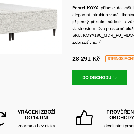
Postel KOYA
přinese do vaší l
elegantní strukturovaná tkan
příjemný přírodní nádech a zá
vlastnostem. Dva prostorné úlo
SKU: KOYA180_MDR_P0_MDO
Zobraziť viac
28 291 Kč
STRINGS.MON
DO OBCHODU
VRÁCENÍ ZBOŽÍ
PROVĚŘEN
DO 14 DNÍ
OBCHOD
zdarma a bez rizika
s kvalitními prod