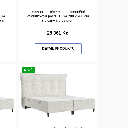
á
Maison de Rêve Modrá čalouněná
KOYA
dvoulůžková postel KOYA 200 x 200 cm
rem
s úložným prostorem
29 361 Kč
DETAIL PRODUKTU
Nové