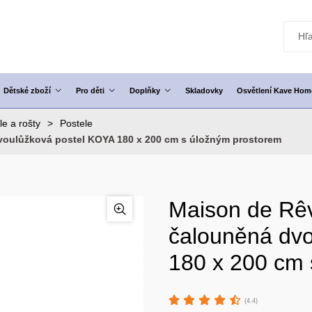
Dětské zboží
Pro děti
Doplňky
Skladovky
Osvětlení Kave Hom
le a rošty
Postele
voulůžková postel KOYA 180 x 200 cm s úložným prostorem
Maison de Rêv
čalouněná dv
180 x 200 cm 
(4.4)