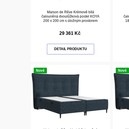
Maison de Rêve Krémově bílá
čalouněná dvoulůžková postel KOYA
čal
200 x 200 cm s úložným prostorem
18
29 361 Kč
DETAIL PRODUKTU
Nové
Nové