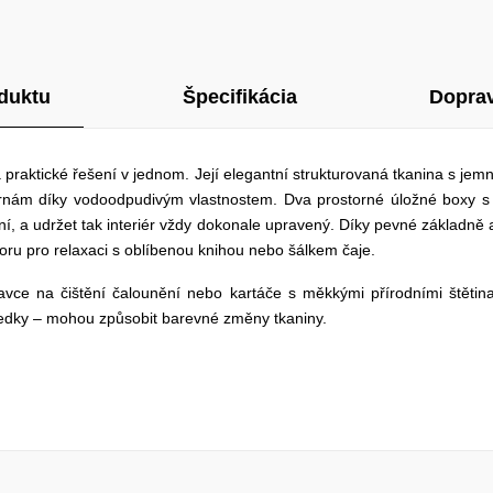
duktu
Špecifikácia
Doprav
 praktické řešení v jednom. Její elegantní strukturovaná tkanina s jem
kvrnám díky vodoodpudivým vlastnostem. Dva prostorné úložné boxy 
ní, a udržet tak interiér vždy dokonale upravený. Díky pevné základ
oporu pro relaxaci s oblíbenou knihou nebo šálkem čaje.
avce na čištění čalounění nebo kartáče s měkkými přírodními štětin
tředky – mohou způsobit barevné změny tkaniny.