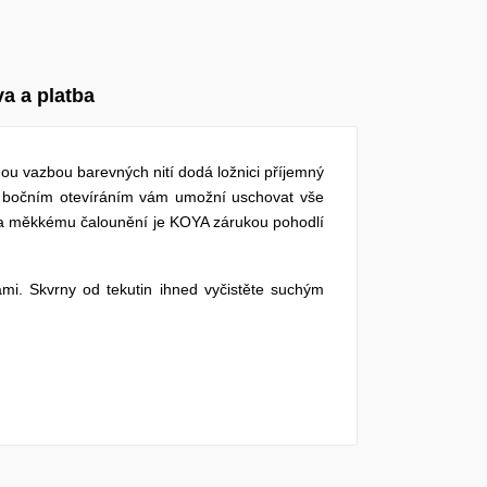
a a platba
nou vazbou barevných nití dodá ložnici příjemný
s bočním otevíráním vám umožní uschovat vše
ně a měkkému čalounění je KOYA zárukou pohodlí
ami. Skvrny od tekutin ihned vyčistěte suchým