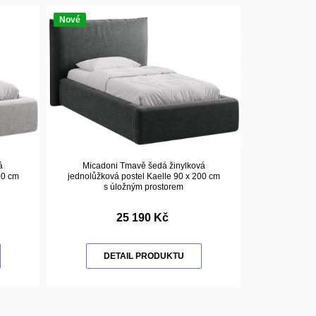
Nové
á
Micadoni Tmavě šedá žinylková
00 cm
jednolůžková postel Kaelle 90 x 200 cm
s úložným prostorem
25 190 Kč
DETAIL PRODUKTU