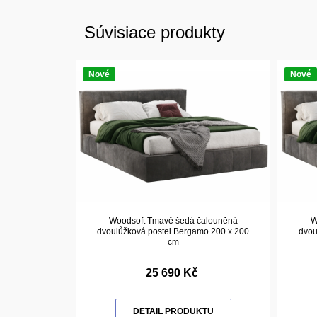
Súvisiace produkty
Nové
Nové
Woodsoft Tmavě šedá čalouněná
W
dvoulůžková postel Bergamo 200 x 200
dvou
cm
25 690 Kč
DETAIL PRODUKTU