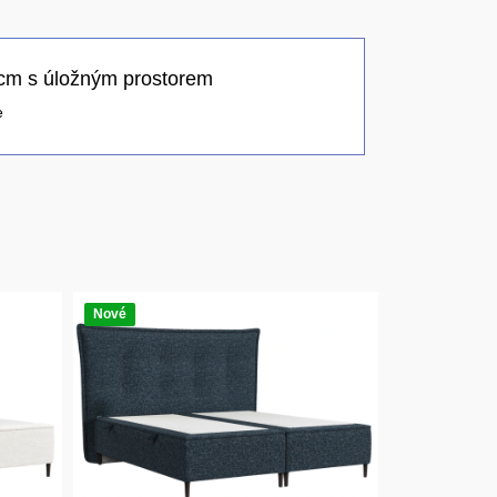
cm s úložným prostorem
e
Nové