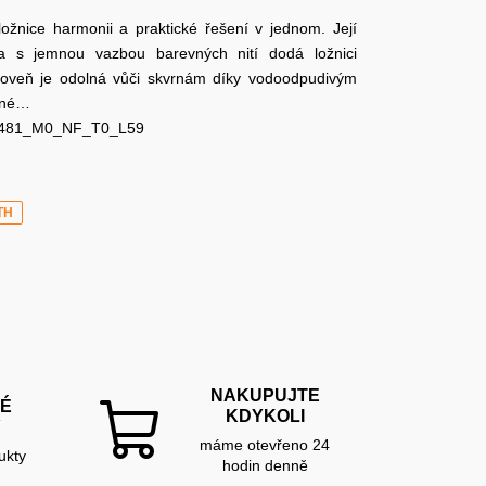
ožnice harmonii a praktické řešení v jednom. Její
ina s jemnou vazbou barevných nití dodá ložnici
roveň je odolná vůči skvrnám díky vodoodpudivým
žné…
481_M0_NF_T0_L59
TH
NAKUPUJTE
É
KDYKOLI
Y
máme otevřeno 24
ukty
hodin denně