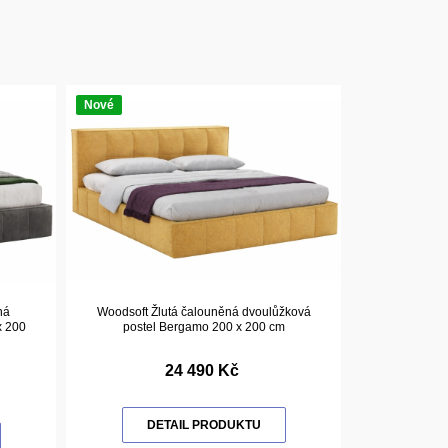
Nové
ná
Woodsoft Žlutá čalouněná dvoulůžková
x 200
postel Bergamo 200 x 200 cm
24 490 Kč
DETAIL PRODUKTU