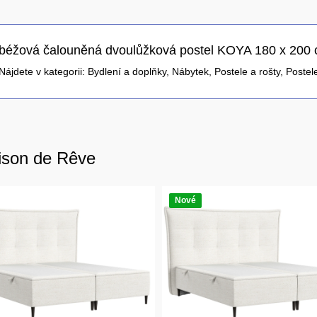
 béžová čalouněná dvoulůžková postel KOYA 180 x 200 
Nájdete v kategorii:
Bydlení a doplňky
,
Nábytek
,
Postele a rošty
,
Postel
ison de Rêve
Nové