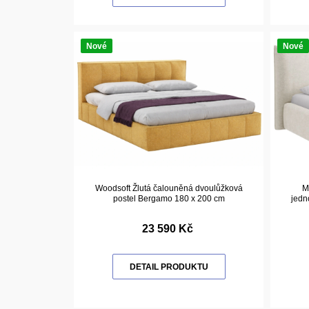
Nové
Nové
Woodsoft Žlutá čalouněná dvoulůžková
M
postel Bergamo 180 x 200 cm
jedn
23 590 Kč
DETAIL PRODUKTU