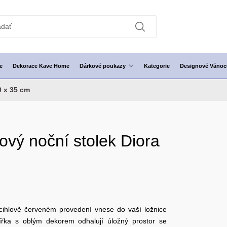
e
Dekorace Kave Home
Dárkové poukazy
Kategorie
Designové Vánoc
0 x 35 cm
ový noční stolek Diora
cihlově červeném provedení vnese do vaší ložnice
ířka s oblým dekorem odhalují úložný prostor se