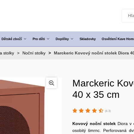
Dětské zboží
Pro děti
Doplňky
Skladovky
Osvětlení Kave Hom
a stolky
Noční stolky
Marckeric Kovový noční stolek Diora 4
Marckeric Kov
40 x 35 cm
(4.3)
Kovový noční
stolek
Diora v 
osobitý šmrnc. Perforovaná dv