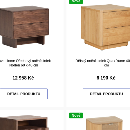
Nové
ave Home Ořechový noční stolek
Dětský noční stolek Quax Yume 40
Norlen 60 x 40 cm
cm
12 958 Kč
6 190 Kč
DETAIL PRODUKTU
DETAIL PRODUKTU
Nové