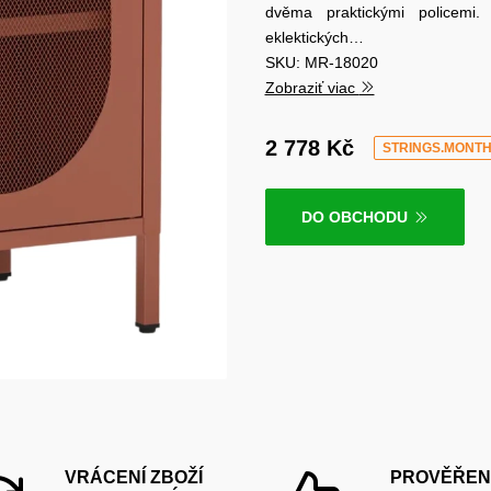
dvěma praktickými policemi.
eklektických…
SKU: MR-18020
Zobraziť viac
2 778 Kč
STRINGS.MONT
DO OBCHODU
VRÁCENÍ ZBOŽÍ
PROVĚŘEN