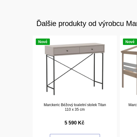
Ďalšie produkty od výrobcu Ma
Nové
Nové
Marckeric Béžový toaletní stolek Titan
Marck
110 x 35 cm
5 590 Kč