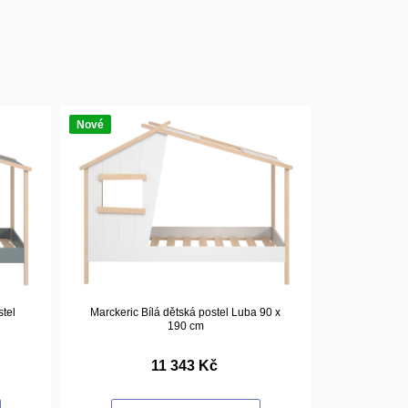
Nové
tel
Marckeric Bílá dětská postel Luba 90 x
190 cm
11 343 Kč