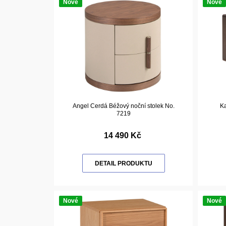
Nové
Nové
Angel Cerdá Béžový noční stolek No.
K
7219
14 490 Kč
DETAIL PRODUKTU
Nové
Nové