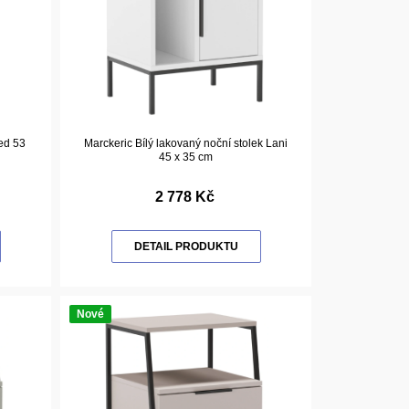
ed 53
Marckeric Bílý lakovaný noční stolek Lani
45 x 35 cm
2 778 Kč
DETAIL PRODUKTU
Nové