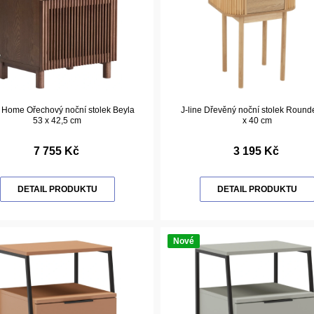
 Home Ořechový noční stolek Beyla
J-line Dřevěný noční stolek Round
53 x 42,5 cm
x 40 cm
7 755 Kč
3 195 Kč
DETAIL PRODUKTU
DETAIL PRODUKTU
Nové