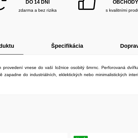
DO 14 DNÍ
OBCHOD
zdarma a bez rizika
s kvalitními prod
duktu
Špecifikácia
Doprav
m provedení vnese do vaší ložnice osobitý šmrnc. Perforovaná dvířk
 zapadne do industriálních, eklektických nebo minimalistických inte