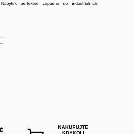
 Nábytek perfektně zapadne do industriálních,
H
NAKUPUJTE
É
KDYKOLI