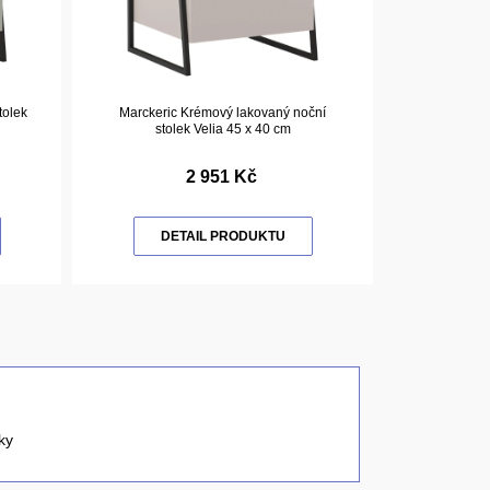
tolek
Marckeric Krémový lakovaný noční
stolek Velia 45 x 40 cm
2 951 Kč
DETAIL PRODUKTU
ky