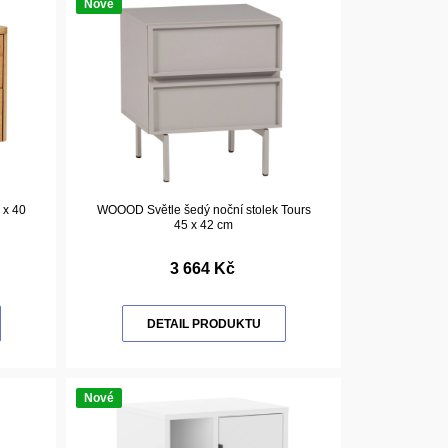
Nové
 x 40
WOOOD Světle šedý noční stolek Tours
45 x 42 cm
3 664 Kč
DETAIL PRODUKTU
Nové