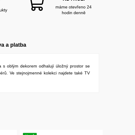
Y
máme otevřeno 24
ukty
hodin denně
a a platba
a s oblým dekorem odhalují úložný prostor se
riérů. Ve stejnojmenné kolekci najdete také TV