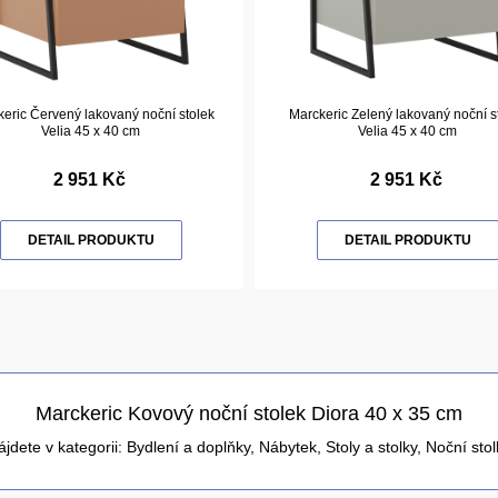
eric Červený lakovaný noční stolek
Marckeric Zelený lakovaný noční s
Velia 45 x 40 cm
Velia 45 x 40 cm
2 951 Kč
2 951 Kč
DETAIL PRODUKTU
DETAIL PRODUKTU
Marckeric Kovový noční stolek Diora 40 x 35 cm
ájdete v kategorii:
Bydlení a doplňky
,
Nábytek
,
Stoly a stolky
,
Noční stol