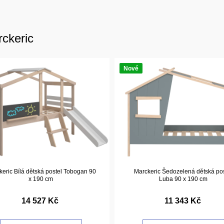
rckeric
Nové
eric Bílá dětská postel Tobogan 90
Marckeric Šedozelená dětská pos
x 190 cm
Luba 90 x 190 cm
14 527 Kč
11 343 Kč