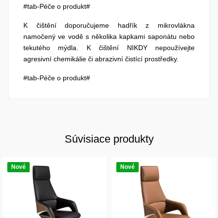
#tab-Péče o produkt#
K čištění doporučujeme hadřík z mikrovlákna
namočený ve vodě s několika kapkami saponátu nebo
tekutého mýdla. K čištění NIKDY nepoužívejte
agresivní chemikálie či abrazivní čistící prostředky.
#tab-Péče o produkt#
Súvisiace produkty
Nové
Nové