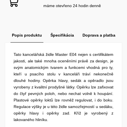
máme otevřeno 24 hodin denně
Popis produktu
Špecifikácia
Doprava a platba
Tato kancelářská židle Master E04 nejen s certifikátem
jakosti, ale také mnoha oceněními právě za design, je
svým anatomickým tvarem a funkcemi vhodná pro ty,
kteří u psacího stolu v kanceláři tráví nekonečně
dlouhé hodiny. Opěrka hlavy, sedák a opěradlo jsou
vyrobeny z kvalitní prodyšné látky. Opěrku lze zafixovat
do čtyř pevných poloh, nebo nechat volně k houpání.
Plastové opěrky loktů lze rovněž regulovat, i do boku.
Regulace výšky je u této židle samozřejmostí u sedáku,
opěrky hlavy i opěrky zad. Kříž je vyrobený z
lakovaného hliníku.