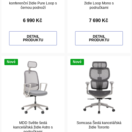
konferenční židle Pure Loop s
židle Loop Mono s
černou podnoží
područkami
6 990 Kč
7 690 Kč
DETAIL
DETAIL
PRODUKTU
PRODUKTU
Nové
Nové
MDD Světle šedá
Somcasa Šedá kancelářská
kancelářská židle Astro s
židle Toronto
područkami