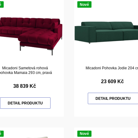
é
Nové
Micadoni Sametová rohová
Micadoni Pohovka Jodie 204 
pohovka Mamaia 293 cm, pravá
23 609 Kč
38 839 Kč
DETAIL PRODUKTU
DETAIL PRODUKTU
é
Nové