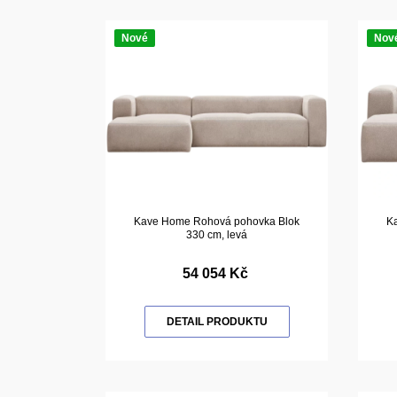
Nové
Nov
Kave Home Rohová pohovka Blok
K
330 cm, levá
54 054 Kč
DETAIL PRODUKTU