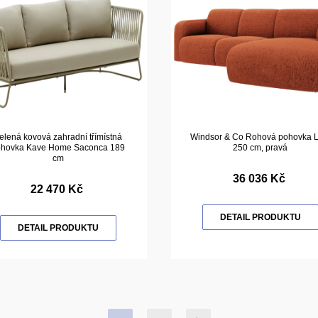
elená kovová zahradní třímístná
Windsor & Co Rohová pohovka L
ohovka Kave Home Saconca 189
250 cm, pravá
cm
36 036 Kč
22 470 Kč
DETAIL PRODUKTU
DETAIL PRODUKTU