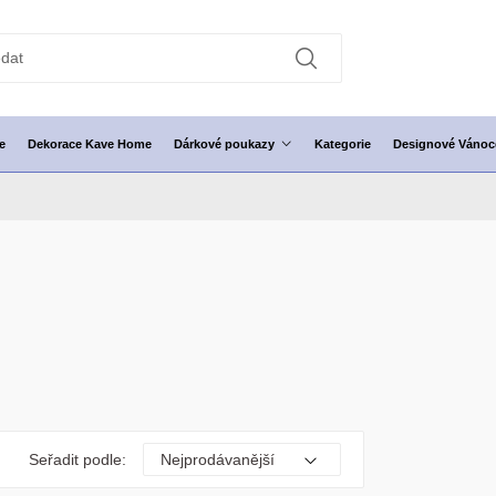
e
Dekorace Kave Home
Dárkové poukazy
Kategorie
Designové Vánoc
Seřadit podle: