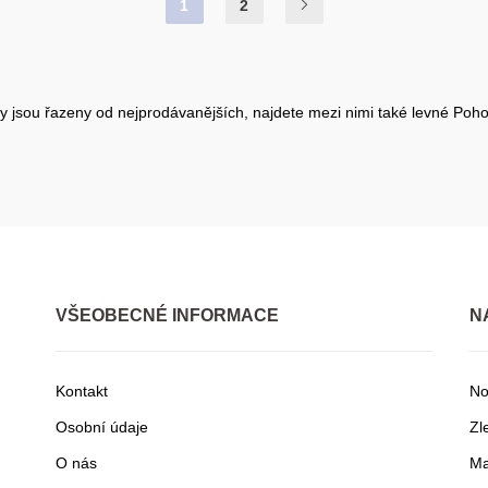
1
2
 jsou řazeny od nejprodávanějších, najdete mezi nimi také levné Pohovk
VŠEOBECNÉ INFORMACE
N
Kontakt
No
Osobní údaje
Zl
O nás
Ma