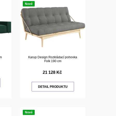
Nové
cm
Karup Design Rozkládací pohovka
Folk 190 cm
21 128 Kč
DETAIL PRODUKTU
Nové