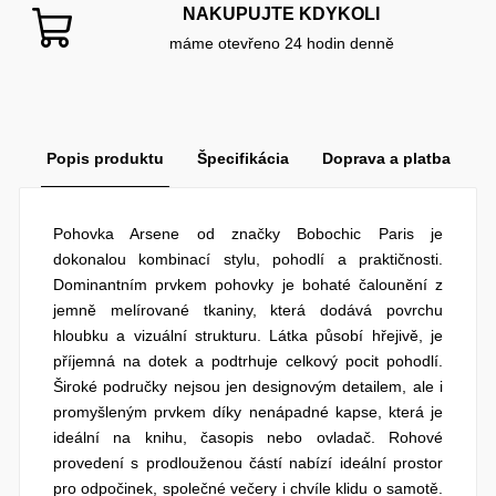
NAKUPUJTE KDYKOLI
máme otevřeno 24 hodin denně
Popis produktu
Špecifikácia
Doprava a platba
Pohovka Arsene od značky Bobochic Paris je
dokonalou kombinací stylu, pohodlí a praktičnosti.
Dominantním prvkem pohovky je bohaté čalounění z
jemně melírované tkaniny, která dodává povrchu
hloubku a vizuální strukturu. Látka působí hřejivě, je
příjemná na dotek a podtrhuje celkový pocit pohodlí.
Široké područky nejsou jen designovým detailem, ale i
promyšleným prvkem díky nenápadné kapse, která je
ideální na knihu, časopis nebo ovladač. Rohové
provedení s prodlouženou částí nabízí ideální prostor
pro odpočinek, společné večery i chvíle klidu o samotě.