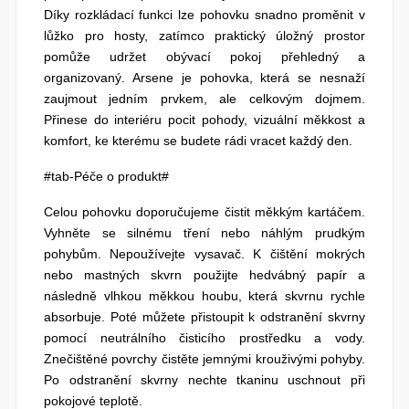
Díky rozkládací funkci lze pohovku snadno proměnit v
lůžko pro hosty, zatímco praktický úložný prostor
pomůže udržet obývací pokoj přehledný a
organizovaný. Arsene je pohovka, která se nesnaží
zaujmout jedním prvkem, ale celkovým dojmem.
Přinese do interiéru pocit pohody, vizuální měkkost a
komfort, ke kterému se budete rádi vracet každý den.
#tab-Péče o produkt#
Celou pohovku doporučujeme čistit měkkým kartáčem.
Vyhněte se silnému tření nebo náhlým prudkým
pohybům. Nepoužívejte vysavač. K čištění mokrých
nebo mastných skvrn použijte hedvábný papír a
následně vlhkou měkkou houbu, která skvrnu rychle
absorbuje. Poté můžete přistoupit k odstranění skvrny
pomocí neutrálního čisticího prostředku a vody.
Znečištěné povrchy čistěte jemnými krouživými pohyby.
Po odstranění skvrny nechte tkaninu uschnout při
pokojové teplotě.