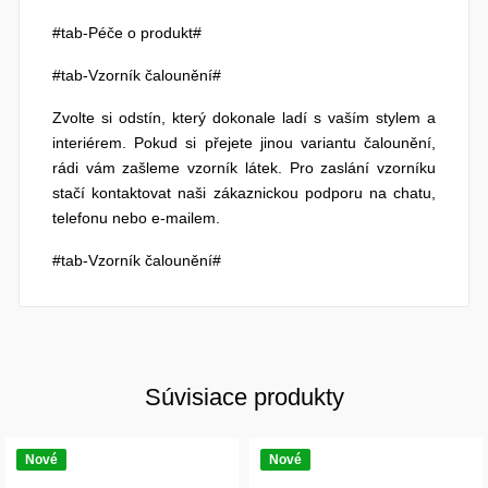
#tab-Péče o produkt#
#tab-Vzorník čalounění#
Zvolte si odstín, který dokonale ladí s vaším stylem a
interiérem. Pokud si přejete jinou variantu čalounění,
rádi vám zašleme vzorník látek. Pro zaslání vzorníku
stačí kontaktovat naši zákaznickou podporu na chatu,
telefonu nebo e-mailem.
#tab-Vzorník čalounění#
Súvisiace produkty
Nové
Nové