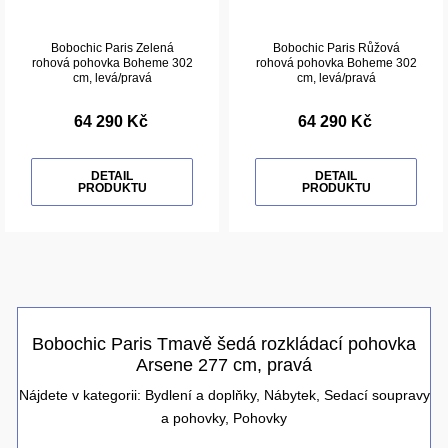
Bobochic Paris Zelená
Bobochic Paris Růžová
rohová pohovka Boheme 302
rohová pohovka Boheme 302
cm, levá/pravá
cm, levá/pravá
64 290 Kč
64 290 Kč
DETAIL
DETAIL
PRODUKTU
PRODUKTU
Bobochic Paris Tmavě šedá rozkládací pohovka
Arsene 277 cm, pravá
Nájdete v kategorii:
Bydlení a doplňky
,
Nábytek
,
Sedací soupravy
a pohovky
,
Pohovky