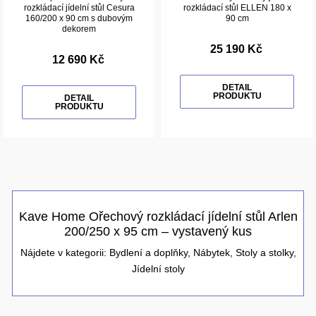
rozkládací jídelní stůl Cesura
rozkládací stůl ELLEN 180 x
160/200 x 90 cm s dubovým
90 cm
dekorem
25 190 Kč
12 690 Kč
DETAIL
PRODUKTU
DETAIL
PRODUKTU
Kave Home Ořechový rozkládací jídelní stůl Arlen
200/250 x 95 cm – vystavený kus
Nájdete v kategorii:
Bydlení a doplňky
,
Nábytek
,
Stoly a stolky
,
Jídelní stoly