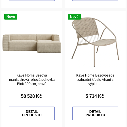
Nové
Nové
Kave Home Béžová
Kave Home Béžovošedé
manšestrová rohová pohovka
zahradní křeslo Atrani s
Blok 300 cm, pravá
výpletem
58 528 Kč
5 734 Kč
DETAIL
DETAIL
PRODUKTU
PRODUKTU