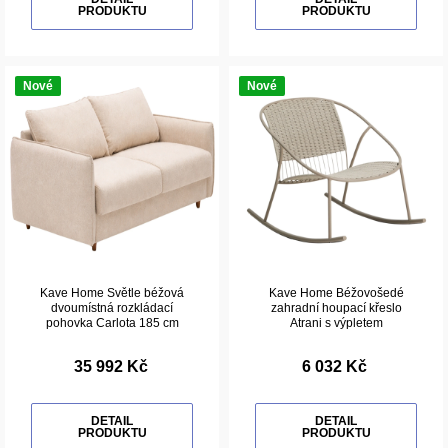
PRODUKTU
PRODUKTU
Nové
Nové
Kave Home Světle béžová
Kave Home Béžovošedé
dvoumístná rozkládací
zahradní houpací křeslo
pohovka Carlota 185 cm
Atrani s výpletem
35 992 Kč
6 032 Kč
DETAIL
DETAIL
PRODUKTU
PRODUKTU