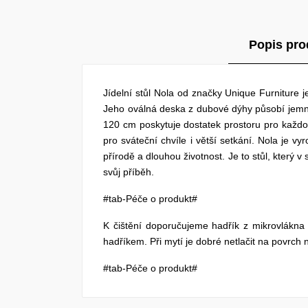
Popis pro
Jídelní stůl Nola od značky Unique Furniture 
Jeho oválná deska z dubové dýhy působí jemn
120 cm poskytuje dostatek prostoru pro každo
pro sváteční chvíle i větší setkání. Nola je 
přírodě a dlouhou životnost. Je to stůl, který 
svůj příběh.
#tab-Péče o produkt#
K čištění doporučujeme hadřík z mikrovlákn
hadříkem. Při mytí je dobré netlačit na povrch 
#tab-Péče o produkt#