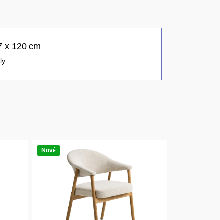
67 x 120 cm
ly
Nové