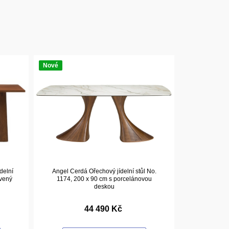
Nové
delní
Angel Cerdá Ořechový jídelní stůl No.
avený
1174, 200 x 90 cm s porcelánovou
deskou
44 490 Kč