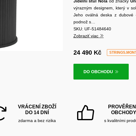
Jídelní stůl
Nola
od značky
Un
výrazným designem, který v sobě
Jeho oválná deska z dubové 
podnož s…
SKU: UF-51484640
Zobraziť viac
24 490 Kč
STRINGS.MON
DO OBCHODU
VRÁCENÍ ZBOŽÍ
PROVĚŘEN
DO 14 DNÍ
OBCHOD
zdarma a bez rizika
s kvalitními prod