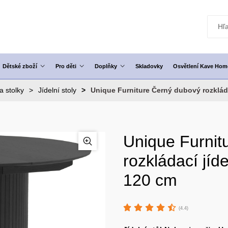
Dětské zboží
Pro děti
Doplňky
Skladovky
Osvětlení Kave Hom
a stolky
Jídelní stoly
Unique Furniture Černý dubový rozkláda
Unique Furnit
rozkládací jíd
120 cm
(4.4)