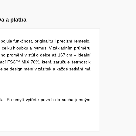
a a platba
uje funkčnost, originalitu i precizní řemeslo.
 celku hloubku a rytmus. V základním průměru
no promění v stůl o délce až 167 cm – ideální
fikací FSC™ MIX 70%, která zaručuje šetrnost k
 kde se design mění v zážitek a každé setkání má
la. Po umytí vytřete povrch do sucha jemným