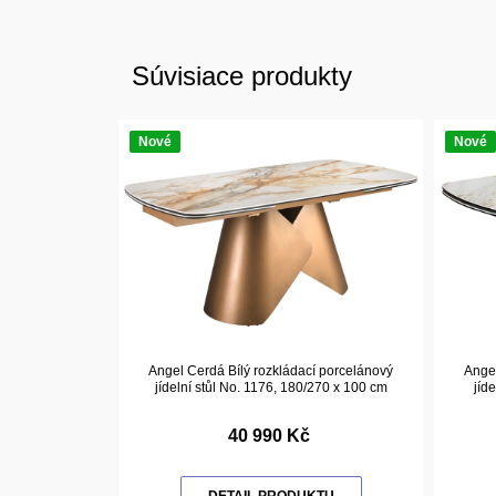
Súvisiace produkty
Nové
Nové
Angel Cerdá Bílý rozkládací porcelánový
Angel
jídelní stůl No. 1176, 180/270 x 100 cm
jíd
40 990 Kč