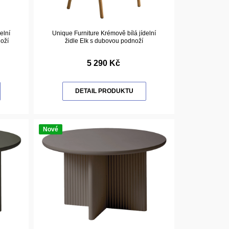
elní
Unique Furniture Krémově bílá jídelní
oží
židle Elk s dubovou podnoží
5 290 Kč
DETAIL PRODUKTU
Nové