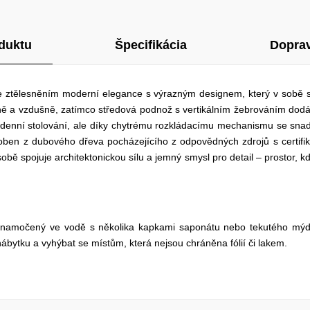
duktu
Špecifikácia
Doprav
je ztělesněním moderní elegance s výrazným designem, který v sobě spoj
ě a vzdušně, zatímco středová podnož s vertikálním žebrováním dodá
denní stolování, ale díky chytrému rozkládacímu mechanismu se snad
vyroben z dubového dřeva pocházejícího z odpovědných zdrojů s certi
v sobě spojuje architektonickou sílu a jemný smysl pro detail – prostor,
a namočený ve vodě s několika kapkami saponátu nebo tekutého mýd
nábytku a vyhýbat se místům, která nejsou chráněna fólií či lakem.