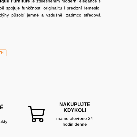
ique Furniture
je ztělesněním moderní elegance s
 spojuje funkčnost, originalitu i precizní řemeslo.
dýhy působí jemně a vzdušně, zatímco středová
TH
NAKUPUJTE
É
KDYKOLI
Y
máme otevřeno 24
ukty
hodin denně