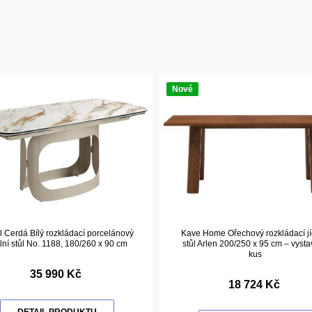
Nové
 Cerdá Bílý rozkládací porcelánový
Kave Home Ořechový rozkládací jí
elní stůl No. 1188, 180/260 x 90 cm
stůl Arlen 200/250 x 95 cm – vyst
kus
35 990 Kč
18 724 Kč