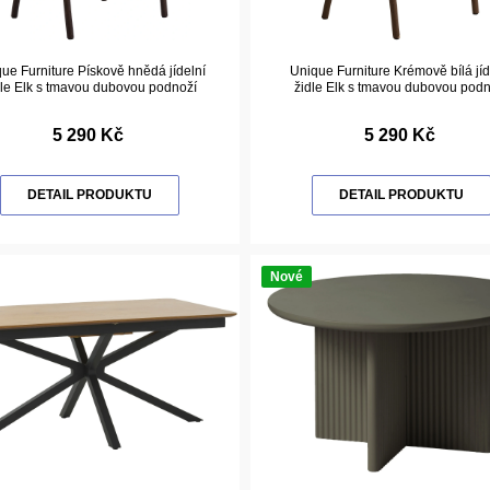
ue Furniture Pískově hnědá jídelní
Unique Furniture Krémově bílá jíd
dle Elk s tmavou dubovou podnoží
židle Elk s tmavou dubovou podn
5 290 Kč
5 290 Kč
DETAIL PRODUKTU
DETAIL PRODUKTU
Nové