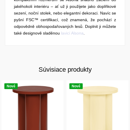
jakéhokoli interiéru – ať už ji použijete jako doplňkové
sezení, noční stolek, nebo elegantní dekoraci. Navíc se
pyšní FSC™ certifikací, což znamená, že pochází z
odpovědně obhospodařovaných lesů. Doplnit ji můžete
také designově sladěnou
lavicí Alsona
.
Súvisiace produkty
Nové
Nové