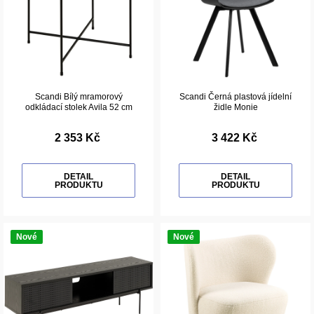
Scandi Bílý mramorový
Scandi Černá plastová jídelní
odkládací stolek Avila 52 cm
židle Monie
2 353 Kč
3 422 Kč
DETAIL
DETAIL
PRODUKTU
PRODUKTU
Nové
Nové