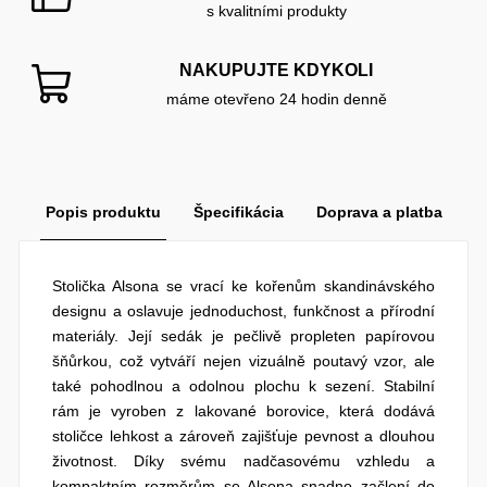
s kvalitními produkty
NAKUPUJTE KDYKOLI
máme otevřeno 24 hodin denně
Popis produktu
Špecifikácia
Doprava a platba
Stolička Alsona se vrací ke kořenům skandinávského
designu a oslavuje jednoduchost, funkčnost a přírodní
materiály. Její sedák je pečlivě propleten papírovou
šňůrkou, což vytváří nejen vizuálně poutavý vzor, ale
také pohodlnou a odolnou plochu k sezení. Stabilní
rám je vyroben z lakované borovice, která dodává
stoličce lehkost a zároveň zajišťuje pevnost a dlouhou
životnost. Díky svému nadčasovému vzhledu a
kompaktním rozměrům se Alsona snadno začlení do