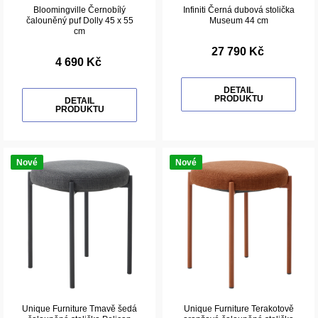
Bloomingville Černobílý
Infiniti Černá dubová stolička
čalouněný puf Dolly 45 x 55
Museum 44 cm
cm
27 790 Kč
4 690 Kč
DETAIL
PRODUKTU
DETAIL
PRODUKTU
Nové
Nové
Unique Furniture Tmavě šedá
Unique Furniture Terakotově