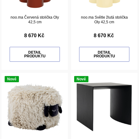
noo.ma Červená stolička Oly
noo.ma Světle žlutá stolička
42,5 cm
Oly 42,5 cm
8 670 Kč
8 670 Kč
DETAIL
DETAIL
PRODUKTU
PRODUKTU
Nové
Nové