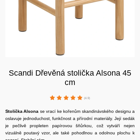
Scandi Dřevěná stolička Alsona 45
cm
(4.9)
Stolička Alsona
se vrací ke kořenům skandinávského designu a
oslavuje jednoduchost, funkčnost a přírodní materiály. Její sedák
je pečlivě propleten papírovou šňůrkou, což vytváří nejen
vizuálně poutavý vzor, ale také pohodlnou a odolnou plochu k
sezení. Stabilní rám…