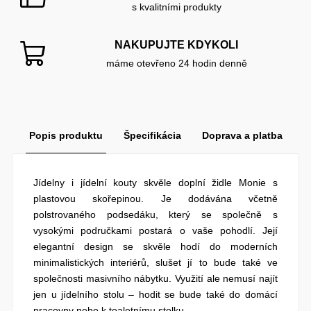
s kvalitními produkty
NAKUPUJTE KDYKOLI
máme otevřeno 24 hodin denně
Popis produktu
Špecifikácia
Doprava a platba
Jídelny i jídelní kouty skvěle doplní židle Monie s
plastovou skořepinou. Je dodávána včetně
polstrovaného podsedáku, který se společně s
vysokými područkami postará o vaše pohodlí. Její
elegantní design se skvěle hodí do moderních
minimalistických interiérů, slušet jí to bude také ve
společnosti masivního nábytku. Využití ale nemusí najít
jen u jídelního stolu – hodit se bude také do domácí
pracovny nebo k toaletnímu stolku.