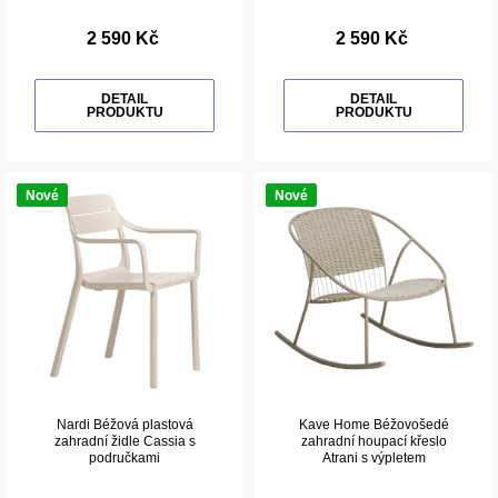
2 590 Kč
2 590 Kč
DETAIL
DETAIL
PRODUKTU
PRODUKTU
Nové
Nové
Nardi Béžová plastová
Kave Home Béžovošedé
zahradní židle Cassia s
zahradní houpací křeslo
područkami
Atrani s výpletem