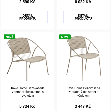
2 590 Kč
6 032 Kč
DETAIL
DETAIL
PRODUKTU
PRODUKTU
Nové
Nové
Kave Home Béžovošedé
Kave Home Béžovošedá
zahradní křeslo Atrani s
zahradní židle Atrani s
výpletem
výpletem
5 734 Kč
3 447 Kč