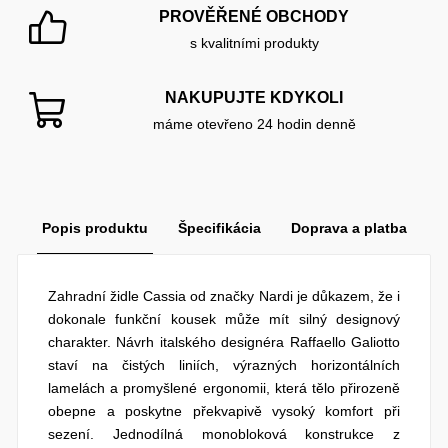
PROVĚŘENÉ OBCHODY
s kvalitními produkty
NAKUPUJTE KDYKOLI
máme otevřeno 24 hodin denně
Popis produktu
Špecifikácia
Doprava a platba
Zahradní židle Cassia od značky Nardi je důkazem, že i
dokonale funkční kousek může mít silný designový
charakter. Návrh italského designéra Raffaello Galiotto
staví na čistých liniích, výrazných horizontálních
lamelách a promyšlené ergonomii, která tělo přirozeně
obepne a poskytne překvapivě vysoký komfort při
sezení. Jednodílná monobloková konstrukce z