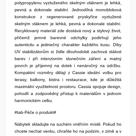
polypropylenu vyztuženého skelným vláknem je lehká,
pevná a dokonale stabilní. Jednodílná monobloková
konstrukce z regenerované pryskyřice vyztužené
skelným vláknem je lehká, pevná a dokonale stabilní.
Recyklovaný materiál zde dostává nový a stylový život,
přičemž jemné barevné odchylky podtrhují jeho
autenticitu a jedinečný charakter každého kusu. Díky
UV stabilizátorům si židle dlouhodobě zachová stálost
barev i při intenzivním slunečním záření a matný
povrch je příjemný na dotek i nenáročný na údržbu.
Kompaktní rozměry dělají z Cassie ideální volbu pro
terasy, balkony, bistra i restaurace, kde je důležitá
maximální využitelnost prostoru. Cassia spojuje design,
pohodlí a zodpovědný přístup k materiálům v jednom
harmonickém celku.
#tab-Péče o produkt#
Nábytek skladujte na suchém vnitřním místě. Pokud ho
chcete nechat venku, chraňte ho na podzim, v zimě a v