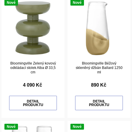
Nové
Nové
Bloomingville Zelený kovový
Bloomingville Béžový
odkládací stolek Alba Ø 33,5
skleněný džbán Ballard 1250
cm
ml
4 090 Kč
890 Kč
DETAIL
DETAIL
PRODUKTU
PRODUKTU
Nové
Nové