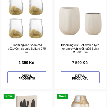
Bloomingville Sada čtyř
Bloomingville Set dvou bílých
béžových sklenic Ballard 275
keramických květináčů Selva
ml
Ø 36/45 cm
1 390 Kč
7 590 Kč
DETAIL
DETAIL
PRODUKTU
PRODUKTU
Nové
Nové