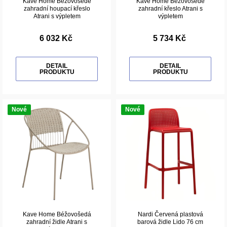
Kave Home Béžovošedé
Kave Home Béžovošedé
zahradní houpací křeslo
zahradní křeslo Atrani s
Atrani s výpletem
výpletem
6 032 Kč
5 734 Kč
DETAIL
DETAIL
PRODUKTU
PRODUKTU
Nové
Nové
Kave Home Béžovošedá
Nardi Červená plastová
zahradní židle Atrani s
barová židle Lido 76 cm