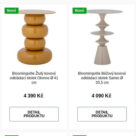
Nové
Nové
Bloomingville Žlutý kovový
Bloomingville Béžový kovový
odkládací stolek Olonne Ø 41
odkládací stolek Samio Ø
cm
35,5 cm
4 390 Kč
4 090 Kč
DETAIL
DETAIL
PRODUKTU
PRODUKTU