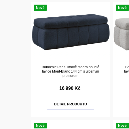
Nové
Nové
Bobochic Paris Tmavě modrá bouclé
Bo
lavice Mont-Blanc 144 cm s úložným
lav
prostorem
16 990 Kč
DETAIL PRODUKTU
Nové
Nové