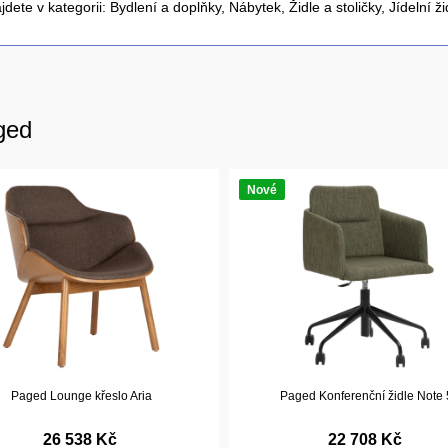
jdete v kategorii:
Bydlení a doplňky
,
Nábytek
,
Židle a stoličky
,
Jídelní ži
ged
Nové
Paged Lounge křeslo Aria
Paged Konferenční židle Note 
26 538 Kč
22 708 Kč