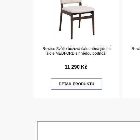
Rowico Světle béžová čalouněná jídelní
Rowi
židle MEDFORD s hnědou podnoží
11 290 Kč
DETAIL PRODUKTU