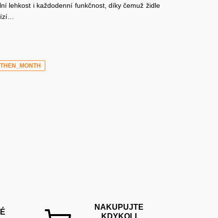
ní lehkost i každodenní funkčnost, díky čemuž židle
bízí…
_THEN_MONTH
NAKUPUJTE
É
KDYKOLI