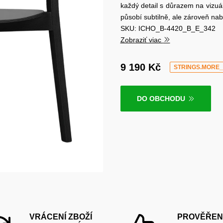
každý detail s důrazem na vizuál
působí subtilně, ale zároveň na
SKU: ICHO_B-4420_B_E_342
Zobraziť viac
9 190 Kč
STRINGS.MORE
DO OBCHODU
VRÁCENÍ ZBOŽÍ
PROVĚŘEN