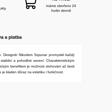
Y
máme otevřeno 24
ukty
hodin denně
a a platba
mu. Designér Nikodem Szpunar promyslel každý
 stabilní a pohodlné sezení. Charakteristickým
ickým benefitem je možnost stohování až šesti
e je kladen důraz na estetiku i funkčnost.