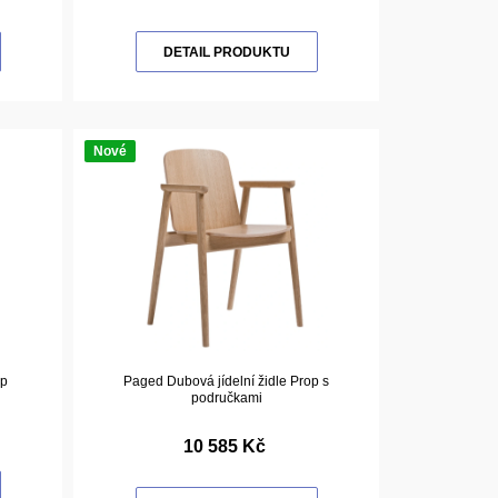
DETAIL PRODUKTU
Nové
op
Paged Dubová jídelní židle Prop s
područkami
10 585 Kč