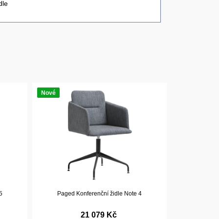
dle
Nové
5
Paged Konferenční židle Note 4
21 079 Kč