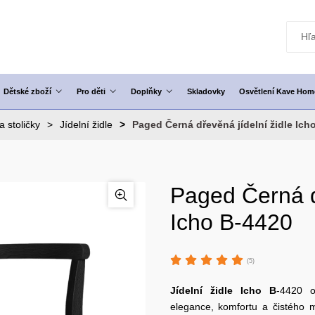
Dětské zboží
Pro děti
Doplňky
Skladovky
Osvětlení Kave Hom
a stoličky
Jídelní židle
Paged Černá dřevěná jídelní židle Ich
Paged Černá dř
Icho B-4420
(5)
Jídelní židle
Icho
B
-4420 o
elegance, komfortu a čistého 