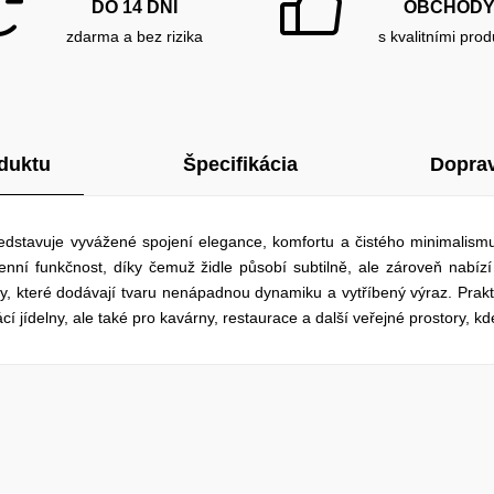
DO 14 DNÍ
OBCHOD
zdarma a bez rizika
s kvalitními prod
duktu
Špecifikácia
Doprav
ředstavuje vyvážené spojení elegance, komfortu a čistého minimalis
enní funkčnost, díky čemuž židle působí subtilně, ale zároveň nabízí
 které dodávají tvaru nenápadnou dynamiku a vytříbený výraz. Prakt
cí jídelny, ale také pro kavárny, restaurace a další veřejné prostory, kd