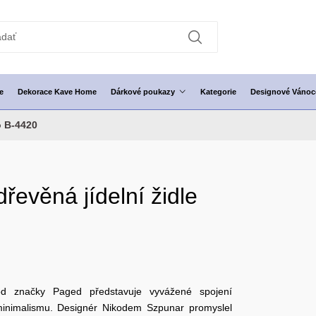
e
Dekorace Kave Home
Dárkové poukazy
Kategorie
Designové Vánoc
o B-4420
evěná jídelní židle
d značky Paged představuje vyvážené spojení
minimalismu. Designér Nikodem Szpunar promyslel