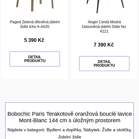
Paged Zelená dřevěná jídelní
Angel Cerdá Modrá
židle Icho A-4420
čalouněná jídelní židle No.
4221
5 390 Kč
7 390 Kč
DETAIL
PRODUKTU
DETAIL
PRODUKTU
Bobochic Paris Terakotově oranžová bouclé lavice
Mont-Blanc 144 cm s úložným prostorem
Nájdete v kategorii:
Bydlení a doplňky
,
Nábytek
,
Židle a stoličky
,
Jídelní židle