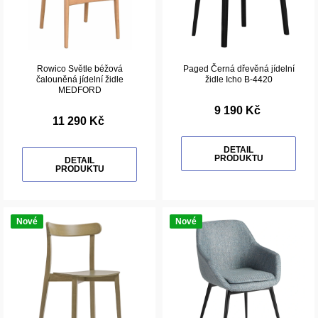
Rowico Světle béžová
Paged Černá dřevěná jídelní
čalouněná jídelní židle
židle Icho B-4420
MEDFORD
9 190 Kč
11 290 Kč
DETAIL
PRODUKTU
DETAIL
PRODUKTU
Nové
Nové