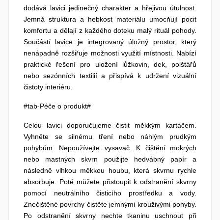
dodává lavici jedinečný charakter a hřejivou útulnost.
Jemná struktura a hebkost materiálu umocňují pocit
komfortu a dělají z každého doteku malý rituál pohody.
Součástí lavice je integrovaný úložný prostor, který
nenápadně rozšiřuje možnosti využití místnosti. Nabízí
praktické řešení pro uložení lůžkovin, dek, polštářů
nebo sezónních textilií a přispívá k udržení vizuální
čistoty interiéru.
#tab-Péče o produkt#
Celou lavici doporučujeme čistit měkkým kartáčem.
Vyhněte se silnému tření nebo náhlým prudkým
pohybům. Nepoužívejte vysavač. K čištění mokrých
nebo mastných skvrn použijte hedvábný papír a
následně vlhkou měkkou houbu, která skvrnu rychle
absorbuje. Poté můžete přistoupit k odstranění skvrny
pomocí neutrálního čisticího prostředku a vody.
Znečištěné povrchy čistěte jemnými krouživými pohyby.
Po odstranění skvrny nechte tkaninu uschnout při