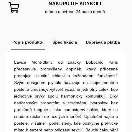
NAKUPUJTE KDYKOLI
máme otevřeno 24 hodin denně
Popis produktu
Špecifikácia
Doprava a platba
Lavice Mont-Blanc od značky Bobochic Paris
představuje promyšlený doplněk, který přirozeně
propojuje vizuální lehkost s každodenní funkčností.
Svým designem plynule navazuje na stejnojmennou
postel a umožňuje vytvořit vizuálně jednotný celek, kde
jednotlivé prvky spolu harmonicky komunikují. Díky
nadčasovým proporcím a střídmému tvarosloví bez
problémů funguje i jako samostatný solitér, který se
snadno začlení do různých interiérů. Uplatnění najde u
postele, v šatně i podél stěny, kde poskytne praktické
místo k sezení nebo odložení textilií. Bouclé čalounění