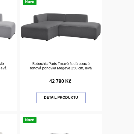
Nové
clé
Bobochic Paris Tmavě šedá bouclé
levá
rohová pohovka Megeve 250 cm, levá
42 790 Kč
DETAIL PRODUKTU
Nové