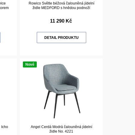
vice
Rowico Světle béžová čalouněná jídelní
torem
židle MEDFORD s hnědou podnoží
11 290 Kč
DETAIL PRODUKTU
Nové
 Icho
Angel Cerdá Modrá čalouněná jídelní
židle No. 4221