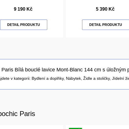
9 190 Kč
5 390 Kč
DETAIL PRODUKTU
DETAIL PRODUKTU
 Paris Bílá bouclé lavice Mont-Blanc 144 cm s úložným 
jdete v kategorii:
Bydlení a doplňky
,
Nábytek
,
Židle a stoličky
,
Jídelní ži
bochic Paris