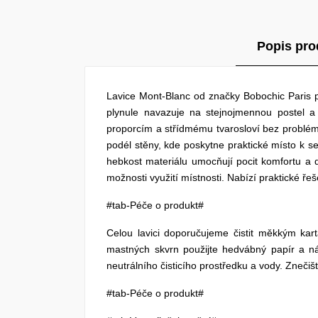
Popis pro
Lavice Mont-Blanc od značky Bobochic Paris p
plynule navazuje na stejnojmennou postel a 
proporcím a střídmému tvarosloví bez problémů 
podél stěny, kde poskytne praktické místo k se
hebkost materiálu umocňují pocit komfortu a d
možnosti využití místnosti. Nabízí praktické řeše
#tab-Péče o produkt#
Celou lavici doporučujeme čistit měkkým ka
mastných skvrn použijte hedvábný papír a ná
neutrálního čisticího prostředku a vody. Zneči
#tab-Péče o produkt#