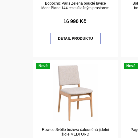
Bobochic Paris Zelená bouclé lavice
Bob
Mont-Blanc 144 cm s úložným prostorem
bo
16 990 Kč
DETAIL PRODUKTU
Nové
Nové
Rowico Světle béžová čalouněná jídelní
Page
židle MEDFORD