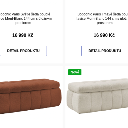
bochic Paris Světle šedá bouclé
Bobochic Paris Tmavě šedá bou
ice Mont-Blanc 144 cm s úložným
lavice Mont-Blanc 144 cm s úlo
prostorem
prostorem
16 990 Kč
16 990 Kč
DETAIL PRODUKTU
DETAIL PRODUKTU
Nové