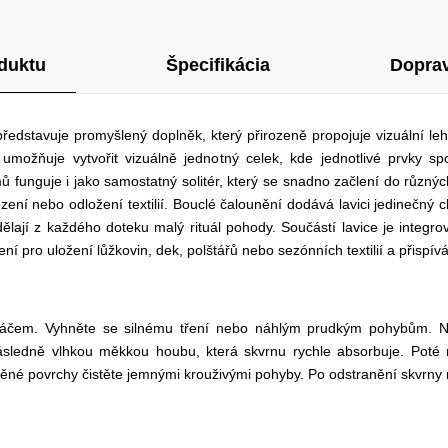
duktu
Špecifikácia
Doprav
ředstavuje promyšlený doplněk, který přirozeně propojuje vizuální l
umožňuje vytvořit vizuálně jednotný celek, kde jednotlivé prvky 
funguje i jako samostatný solitér, který se snadno začlení do různých 
zení nebo odložení textilií. Bouclé čalounění dodává lavici jedinečný c
ělají z každého doteku malý rituál pohody. Součástí lavice je integro
ní pro uložení lůžkovin, dek, polštářů nebo sezónních textilií a přispívá 
rtáčem. Vyhněte se silnému tření nebo náhlým prudkým pohybům. N
sledně vlhkou měkkou houbu, která skvrnu rychle absorbuje. Poté 
štěné povrchy čistěte jemnými krouživými pohyby. Po odstranění skvrny 