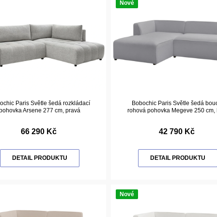
Nové
chic Paris Světle šedá rozkládací
Bobochic Paris Světle šedá bou
pohovka Arsene 277 cm, pravá
rohová pohovka Megeve 250 cm, 
66 290 Kč
42 790 Kč
DETAIL PRODUKTU
DETAIL PRODUKTU
Nové