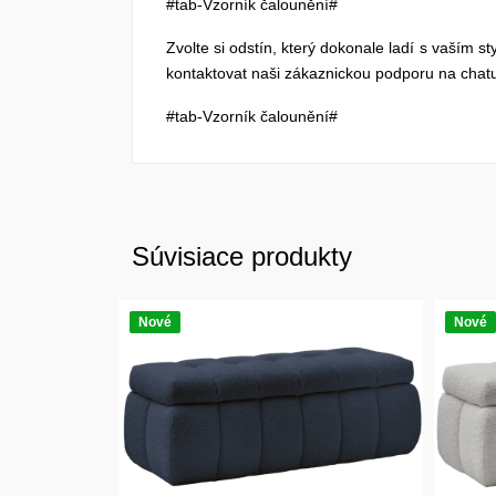
#tab-Vzorník čalounění#
Zvolte si odstín, který dokonale ladí s vaším s
kontaktovat naši zákaznickou podporu na chatu
#tab-Vzorník čalounění#
Súvisiace produkty
Nové
Nové