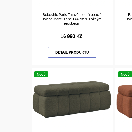
Bobochic Paris Tmavě modrá bouclé
Bo
lavice Mont-Blanc 144 cm s úložným
lav
prostorem
16 990 Kč
DETAIL PRODUKTU
Nové
Nové