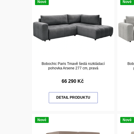
Nové
Nové
Bobochic Paris Tmavě šedá rozkládací
Bobo
pohovka Arsene 277 cm, pravá
66 290 Kč
DETAIL PRODUKTU
Nové
Nové