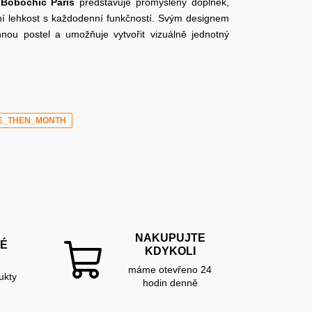
y
Bobochic Paris
představuje promyšlený doplněk,
lní lehkost s každodenní funkčností. Svým designem
nou postel a umožňuje vytvořit vizuálně jednotný
E_THEN_MONTH
NAKUPUJTE
É
KDYKOLI
Y
máme otevřeno 24
ukty
hodin denně