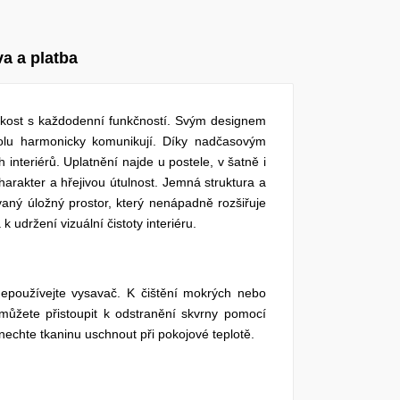
a a platba
ehkost s každodenní funkčností. Svým designem
spolu harmonicky komunikují. Díky nadčasovým
interiérů. Uplatnění najde u postele, v šatně i
harakter a hřejivou útulnost. Jemná struktura a
vaný úložný prostor, který nenápadně rozšiřuje
k udržení vizuální čistoty interiéru.
epoužívejte vysavač. K čištění mokrých nebo
můžete přistoupit k odstranění skvrny pomocí
nechte tkaninu uschnout při pokojové teplotě.