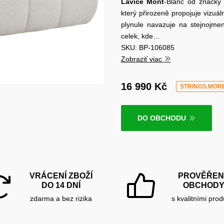
Lavice Mont
-Blanc od značk
který přirozeně propojuje vizuá
plynule navazuje na stejnojmen
celek, kde…
SKU: BP-106085
Zobraziť viac
16 990 Kč
STRINGS.MOR
DO OBCHODU
VRÁCENÍ ZBOŽÍ
PROVĚŘEN
DO 14 DNÍ
OBCHOD
zdarma a bez rizika
s kvalitními prod