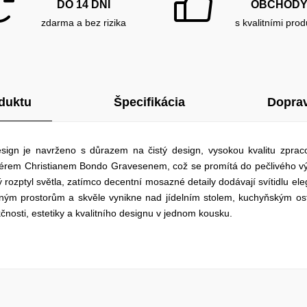
DO 14 DNÍ
OBCHOD
zdarma a bez rizika
s kvalitními prod
duktu
Špecifikácia
Doprav
gn je navrženo s důrazem na čistý design, vysokou kvalitu zpracov
gnérem Christianem Bondo Gravesenem, což se promítá do pečlivého vý
 rozptyl světla, zatímco decentní mosazné detaily dodávají svítidlu el
ným prostorům a skvěle vynikne nad jídelním stolem, kuchyňským ost
nkčnosti, estetiky a kvalitního designu v jednom kousku.