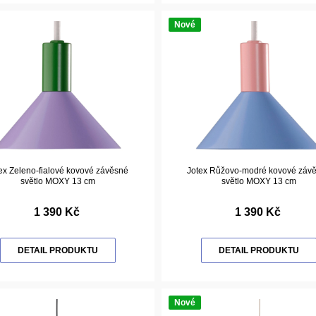
Nové
ex Zeleno-fialové kovové závěsné
Jotex Růžovo-modré kovové záv
světlo MOXY 13 cm
světlo MOXY 13 cm
1 390 Kč
1 390 Kč
DETAIL PRODUKTU
DETAIL PRODUKTU
Nové