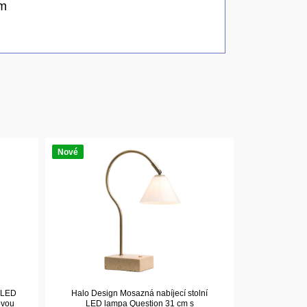
cm
Nové
í LED
Halo Design Mosazná nabíjecí stolní
ovou
LED lampa Question 31 cm s