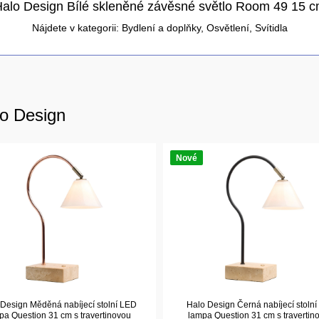
alo Design Bílé skleněné závěsné světlo Room 49 15 
Nájdete v kategorii:
Bydlení a doplňky
,
Osvětlení
,
Svítidla
lo Design
Nové
 Design Měděná nabíjecí stolní LED
Halo Design Černá nabíjecí stoln
pa Question 31 cm s travertinovou
lampa Question 31 cm s travertin