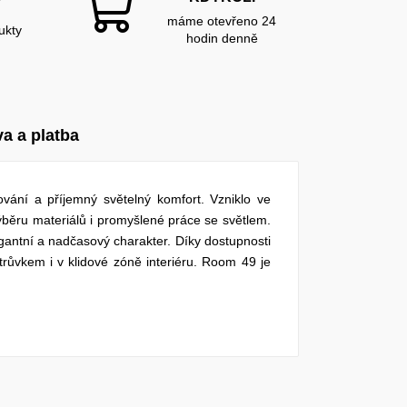
Y
máme otevřeno 24
ukty
hodin denně
a a platba
ání a příjemný světelný komfort. Vzniklo ve
běru materiálů i promyšlené práce se světlem.
egantní a nadčasový charakter. Díky dostupnosti
růvkem i v klidové zóně interiéru. Room 49 je