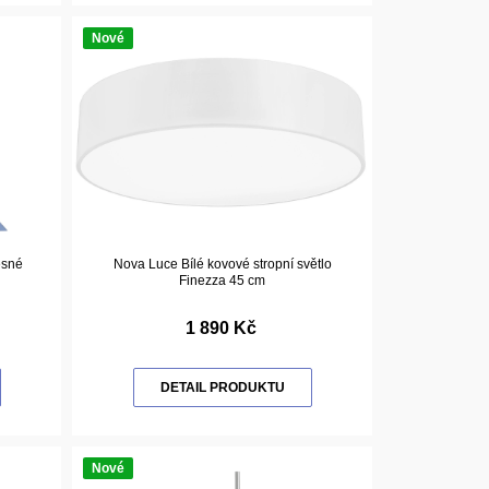
Nové
ěsné
Nova Luce Bílé kovové stropní světlo
Finezza 45 cm
1 890 Kč
DETAIL PRODUKTU
Nové