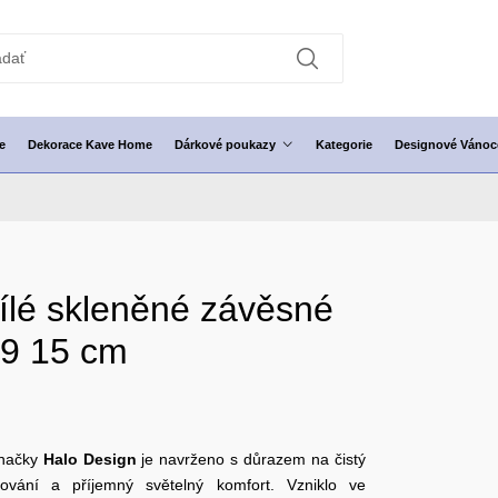
e
Dekorace Kave Home
Dárkové poukazy
Kategorie
Designové Vánoc
ílé skleněné závěsné
49 15 cm
načky
Halo Design
je navrženo s důrazem na čistý
cování a příjemný světelný komfort. Vzniklo ve