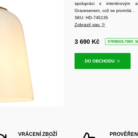
spolupráci s interiérovým 
Gravesenem, což se promítá…
SKU: HD-745135
Zobraziť viac
3 690 Kč
STRINGS.TWO_
DO OBCHODU
VRÁCENÍ ZBOŽÍ
PROVĚŘEN