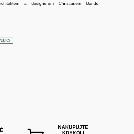
architektem a designérem Christianem Bondo
WEEKS
NAKUPUJTE
É
KDYKOLI