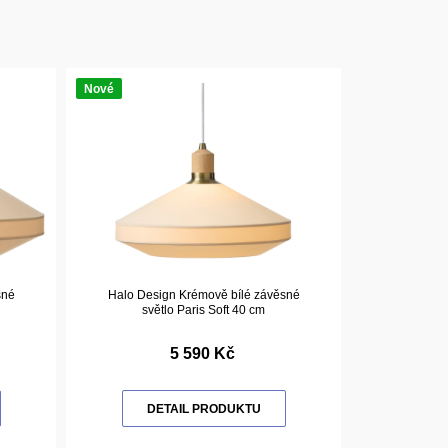
Nové
sné
Halo Design Krémově bílé závěsné
světlo Paris Soft 40 cm
5 590 Kč
DETAIL PRODUKTU