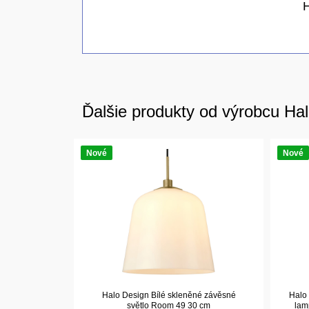
H
Ďalšie produkty od výrobcu Ha
Nové
Nové
Halo Design Bílé skleněné závěsné
Halo
světlo Room 49 30 cm
lam