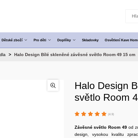
Dětské zboží
Pro děti
Doplňky
Skladovky
Osvětlení Kave Hom
idla
Halo Design Bílé skleněné závěsné světlo Room 49 15 cm
Halo Design B
světlo Room 
(4.9)
Závěsné světlo
Room
49
od z
design, vysokou kvalitu zpra