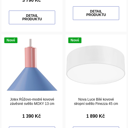
3 790 Kč
DETAIL
PRODUKTU
DETAIL
PRODUKTU
Nové
Nové
Jotex Růžovo-modré kovové
Nova Luce Bílé kovové
závěsné světlo MOXY 13 cm
stropní světlo Finezza 45 cm
1 390 Kč
1 890 Kč