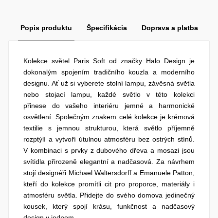
Popis produktu
Špecifikácia
Doprava a platba
Kolekce světel Paris Soft od značky Halo Design je
dokonalým spojením tradičního kouzla a moderního
designu. Ať už si vyberete stolní lampu, závěsná světla
nebo stojací lampu, každé světlo v této kolekci
přinese do vašeho interiéru jemné a harmonické
osvětlení. Společným znakem celé kolekce je krémová
textilie s jemnou strukturou, která světlo příjemně
rozptýlí a vytvoří útulnou atmosféru bez ostrých stínů.
V kombinaci s prvky z dubového dřeva a mosazi jsou
svítidla přirozeně elegantní a nadčasová. Za návrhem
stojí designéři Michael Waltersdorff a Emanuele Patton,
kteří do kolekce promítli cit pro proporce, materiály i
atmosféru světla. Přidejte do svého domova jedinečný
kousek, který spojí krásu, funkčnost a nadčasový
design v jednom.