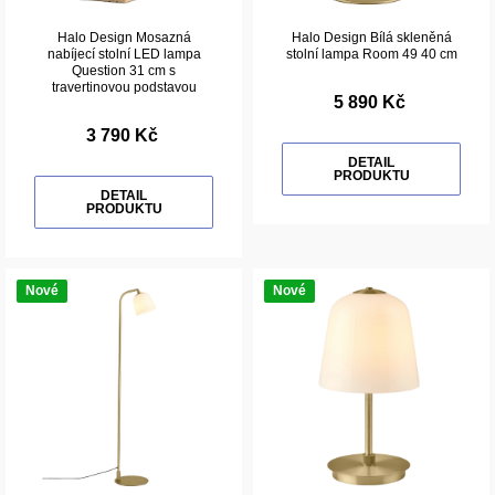
Halo Design Mosazná
Halo Design Bílá skleněná
nabíjecí stolní LED lampa
stolní lampa Room 49 40 cm
Question 31 cm s
travertinovou podstavou
5 890 Kč
3 790 Kč
DETAIL
PRODUKTU
DETAIL
PRODUKTU
Nové
Nové