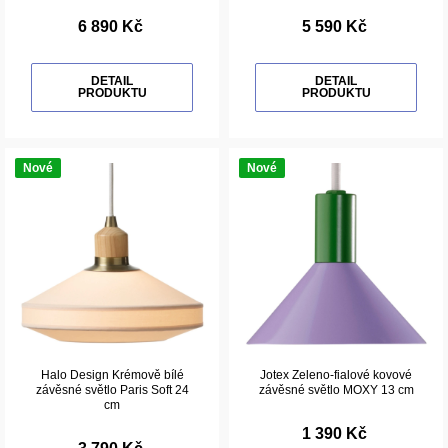
6 890 Kč
5 590 Kč
DETAIL
DETAIL
PRODUKTU
PRODUKTU
Nové
Nové
Halo Design Krémově bílé
Jotex Zeleno-fialové kovové
závěsné světlo Paris Soft 24
závěsné světlo MOXY 13 cm
cm
1 390 Kč