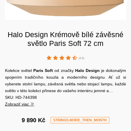
Halo Design Krémově bílé závěsné
světlo Paris Soft 72 cm
(4.6)
Kolekce světel
Paris Soft
od značky
Halo Design
je dokonalým
spojením tradičního kouzla a moderního designu. Ať už si
vyberete stolní lampu, závěsná světla nebo stojací lampu, každé
světlo v této kolekci přinese do vašeho interiéru jemné a…
SKU: HD-744398
Zobraziť viac
9 890 Kč
STRINGS.MORE_THEN_MONTH