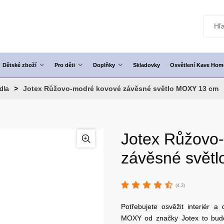
Dětské zboží
Pro děti
Doplňky
Skladovky
Osvětlení Kave Hom
idla
Jotex Růžovo-modré kovové závěsné světlo MOXY 13 cm
Jotex Růžovo
závěsné svět
(4.3)
Potřebujete osvěžit interiér a
MOXY od značky Jotex to bude 