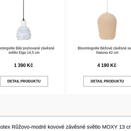
omingville Bílé pruhované závěsné
Bloomingville Béžové závěsné sv
světlo Elga 14,5 cm
Naluna 42 cm
1 390 Kč
4 190 Kč
DETAIL PRODUKTU
DETAIL PRODUKTU
Jotex Růžovo-modré kovové závěsné světlo MOXY 13 c