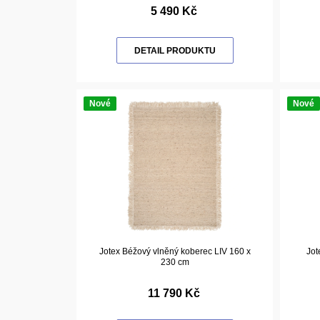
5 490 Kč
DETAIL PRODUKTU
Nové
Nové
Jotex Béžový vlněný koberec LIV 160 x
Jot
230 cm
11 790 Kč