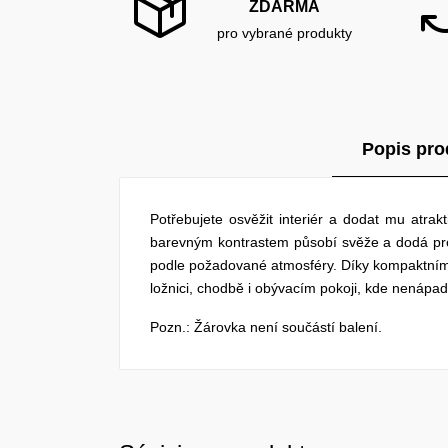
ZDARMA
pro vybrané produkty
Popis pro
Potřebujete osvěžit interiér a dodat mu atra
barevným kontrastem působí svěže a dodá prost
podle požadované atmosféry. Díky kompaktním
ložnici, chodbě i obývacím pokoji, kde nenápa
Pozn.: Žárovka není součástí balení.