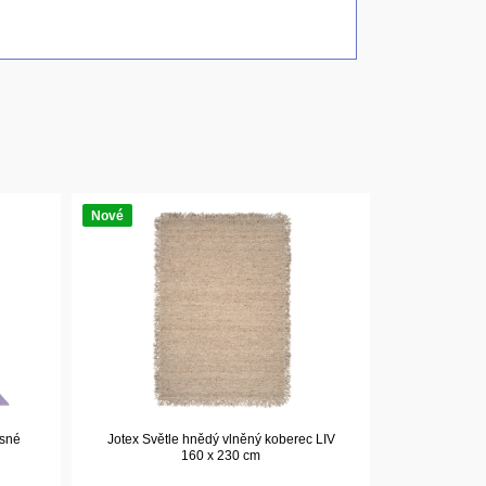
Nové
ěsné
Jotex Světle hnědý vlněný koberec LIV
160 x 230 cm