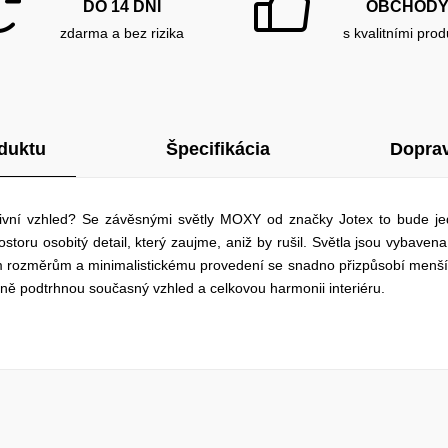
DO 14 DNÍ
OBCHOD
zdarma a bez rizika
s kvalitními prod
duktu
Špecifikácia
Doprav
ktivní vzhled? Se závěsnými světly MOXY od značky Jotex to bude je
oru osobitý detail, který zaujme, aniž by rušil. Světla jsou vybavena
 rozměrům a minimalistickému provedení se snadno přizpůsobí menší
dně podtrhnou současný vzhled a celkovou harmonii interiéru.