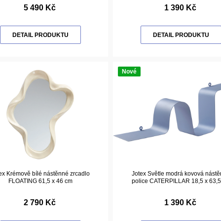
5 490 Kč
1 390 Kč
DETAIL PRODUKTU
DETAIL PRODUKTU
Nové
ex Krémově bílé nástěnné zrcadlo
Jotex Světle modrá kovová nást
FLOATING 61,5 x 46 cm
police CATERPILLAR 18,5 x 63,
2 790 Kč
1 390 Kč