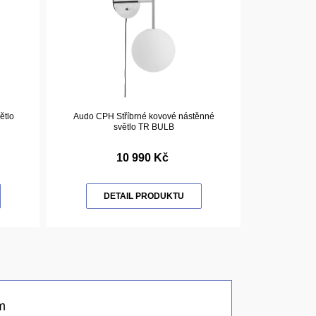
ětlo
Audo CPH Stříbrné kovové nástěnné
světlo TR BULB
10 990 Kč
DETAIL PRODUKTU
m