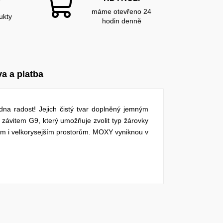
Y
máme otevřeno 24
ukty
hodin denně
a a platba
dna radost! Jejich čistý tvar doplněný jemným
 závitem G9, který umožňuje zvolit typ žárovky
m i velkorysejším prostorům. MOXY vyniknou v