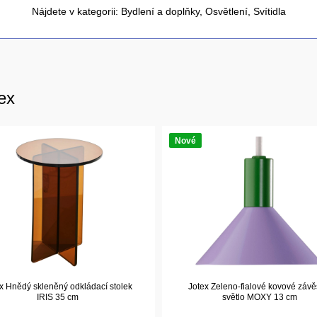
Nájdete v kategorii:
Bydlení a doplňky
,
Osvětlení
,
Svítidla
ex
Nové
x Hnědý skleněný odkládací stolek
Jotex Zeleno-fialové kovové záv
IRIS 35 cm
světlo MOXY 13 cm