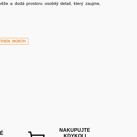
že a dodá prostoru osobitý detail, který zaujme,
_THEN_MONTH
NAKUPUJTE
É
KDYKOLI