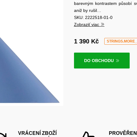
barevným kontrastem působí svě
aniž by rušil…
SKU: 2222518-01-0
Zobraziť viac
1 390 Kč
STRINGS.MORE
DO OBCHODU
VRÁCENÍ ZBOŽÍ
PROVĚŘEN