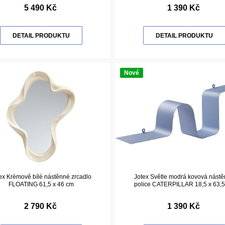
5 490 Kč
1 390 Kč
DETAIL PRODUKTU
DETAIL PRODUKTU
Nové
ex Krémově bílé nástěnné zrcadlo
Jotex Světle modrá kovová nást
FLOATING 61,5 x 46 cm
police CATERPILLAR 18,5 x 63,
2 790 Kč
1 390 Kč