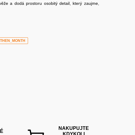
že a dodá prostoru osobitý detail, který zaujme,
_THEN_MONTH
NAKUPUJTE
É
KDYKOLI