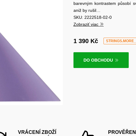
barevným kontrastem působí svě
aniž by rušil…
SKU: 2222518-02-0
Zobraziť viac
1 390 Kč
STRINGS.MORE
DO OBCHODU
VRÁCENÍ ZBOŽÍ
PROVĚŘEN