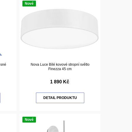
Nové
ěsné
Nova Luce Bílé kovové stropní světlo
Finezza 45 cm
1 890 Kč
DETAIL PRODUKTU
Nové