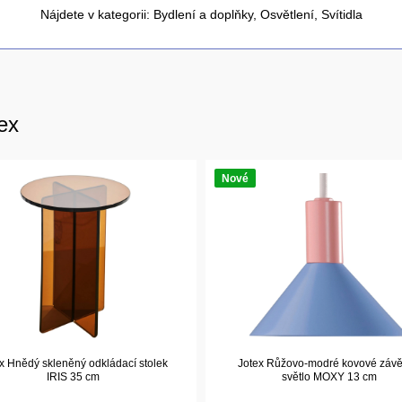
Nájdete v kategorii:
Bydlení a doplňky
,
Osvětlení
,
Svítidla
ex
Nové
x Hnědý skleněný odkládací stolek
Jotex Růžovo-modré kovové záv
IRIS 35 cm
světlo MOXY 13 cm