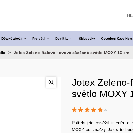
Dětské zboží
Pro děti
Doplňky
Skladovky
Osvětlení Kave Hom
idla
Jotex Zeleno-fialové kovové závěsné světlo MOXY 13 cm
Jotex Zeleno-
světlo MOXY 
(5)
Potřebujete osvěžit interiér a
MOXY od značky Jotex to bude 