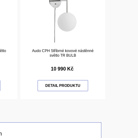
ětlo
Audo CPH Stříbrné kovové nástěnné
světlo TR BULB
10 990 Kč
DETAIL PRODUKTU
m