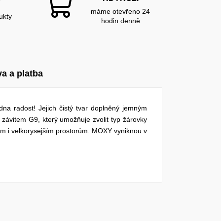
Y
máme otevřeno 24
ukty
hodin denně
a a platba
dna radost! Jejich čistý tvar doplněný jemným
 závitem G9, který umožňuje zvolit typ žárovky
m i velkorysejším prostorům. MOXY vyniknou v