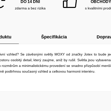
DO 14 DNÍ
OBCHOD
zdarma a bez rizika
s kvalitními prod
duktu
Špecifikácia
Doprav
ktivní vzhled? Se závěsnými světly MOXY od značky Jotex to bude je
oru osobitý detail, který zaujme, aniž by rušil. Světla jsou vybavena
 rozměrům a minimalistickému provedení se snadno přizpůsobí menší
dně podtrhnou současný vzhled a celkovou harmonii interiéru.