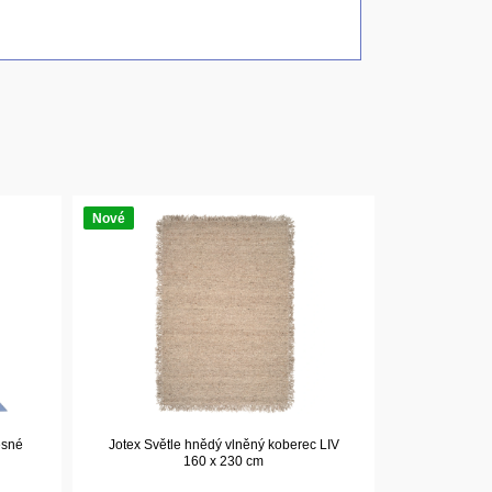
Nové
ěsné
Jotex Světle hnědý vlněný koberec LIV
160 x 230 cm