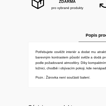
ZDARMA
pro vybrané produkty
Popis pro
Potřebujete osvěžit interiér a dodat mu atra
barevným kontrastem působí svěže a dodá prost
podle požadované atmosféry. Díky kompaktním
ložnici, chodbě i obývacím pokoji, kde nenápa
Pozn.: Žárovka není součástí balení.