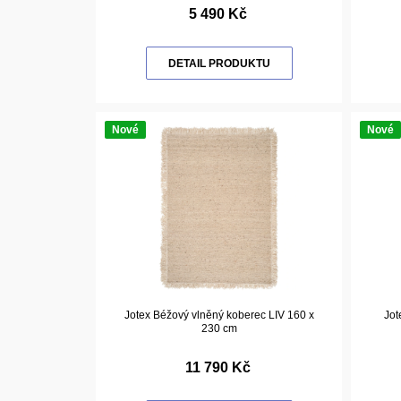
5 490 Kč
DETAIL PRODUKTU
Nové
Nové
Jotex Béžový vlněný koberec LIV 160 x
Jot
230 cm
11 790 Kč