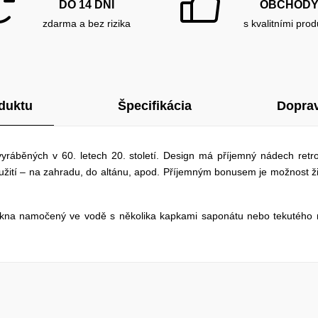
DO 14 DNÍ
OBCHOD
zdarma a bez rizika
s kvalitními prod
duktu
Špecifikácia
Doprav
 vyráběných v 60. letech 20. století. Design má příjemný nádech retro
žití – na zahradu, do altánu, apod. Příjemným bonusem je možnost židl
lákna namočený ve vodě s několika kapkami saponátu nebo tekutého m