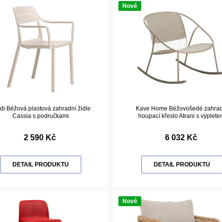
Nové
di Béžová plastová zahradní židle
Kave Home Béžovošedé zahrad
Cassia s područkami
houpací křeslo Atrani s výplet
2 590 Kč
6 032 Kč
DETAIL PRODUKTU
DETAIL PRODUKTU
Nové