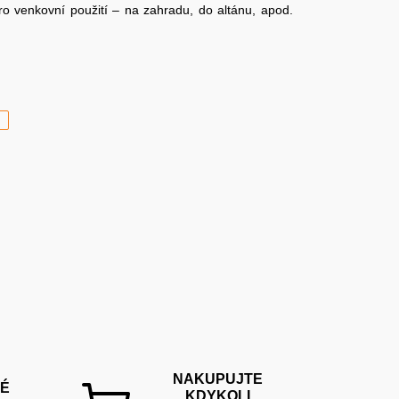
ro venkovní použití – na zahradu, do altánu, apod.
H
NAKUPUJTE
É
KDYKOLI