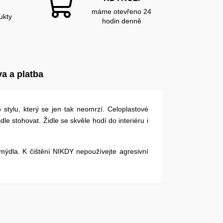
Y
máme otevřeno 24
ukty
hodin denně
a a platba
 stylu, který se jen tak neomrzí. Celoplastové
e stohovat. Židle se skvěle hodí do interiéru i
ýdla. K čištění NIKDY nepoužívejte agresivní