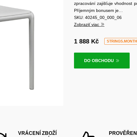
zpracování zajišťuje vhodnost p
Příjemným bonusem je…
SKU: 40245_00_000_06
Zobraziť viac
1 888 Kč
STRINGS.MONT
DO OBCHODU
VRÁCENÍ ZBOŽÍ
PROVĚŘEN