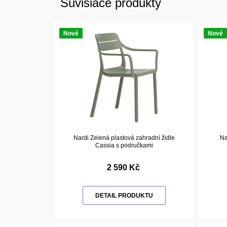
Súvisiace produkty
Nové
Nové
Nardi Zelená plastová zahradní židle
Na
Cassia s područkami
2 590 Kč
DETAIL PRODUKTU