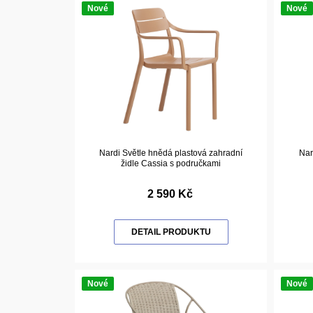
Nové
Nové
Nardi Světle hnědá plastová zahradní
Nar
židle Cassia s područkami
2 590 Kč
DETAIL PRODUKTU
Nové
Nové