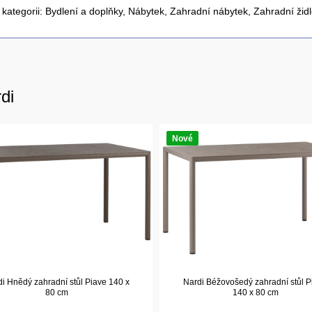
 kategorii:
Bydlení a doplňky
,
Nábytek
,
Zahradní nábytek
,
Zahradní židl
di
Nové
i Hnědý zahradní stůl Piave 140 x
Nardi Béžovošedý zahradní stůl P
80 cm
140 x 80 cm