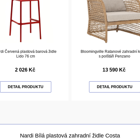
di Červená plastová barová židle
Bloomingville Ratanové zahradní k
Lido 76 cm
s polštáři Penzano
2 026 Kč
13 590 Kč
DETAIL PRODUKTU
DETAIL PRODUKTU
Nardi Bílá plastová zahradní židle Costa