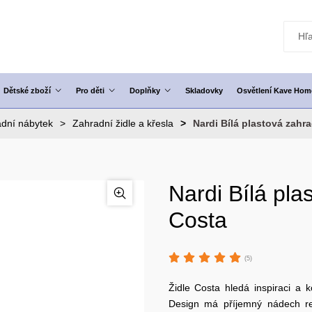
Dětské zboží
Pro děti
Doplňky
Skladovky
Osvětlení Kave Hom
dní nábytek
Zahradní židle a křesla
Nardi Bílá plastová zahra
Nardi Bílá pla
Costa
(5)
Židle Costa hledá inspiraci a k
Design má příjemný nádech ret