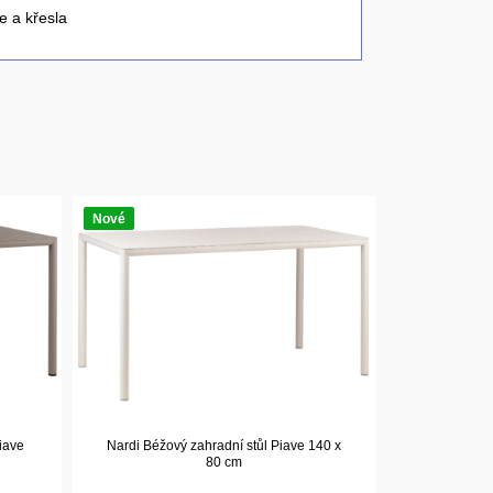
e a křesla
Nové
iave
Nardi Béžový zahradní stůl Piave 140 x
80 cm