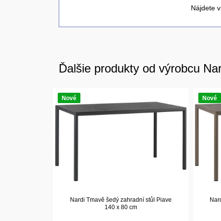
Nájdete v
Ďalšie produkty od výrobcu Nar
Nové
Nové
Nardi Tmavě šedý zahradní stůl Piave
Nard
140 x 80 cm