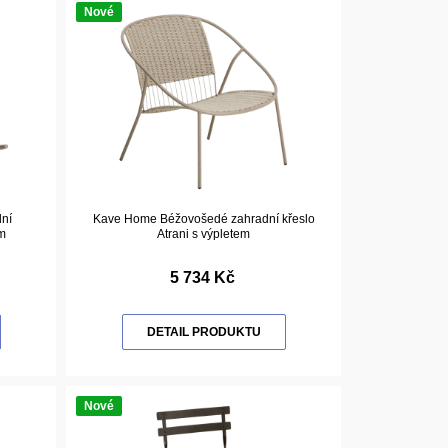
Nové
ní
Kave Home Béžovošedé zahradní křeslo
em
Atrani s výpletem
5 734 Kč
DETAIL PRODUKTU
Nové