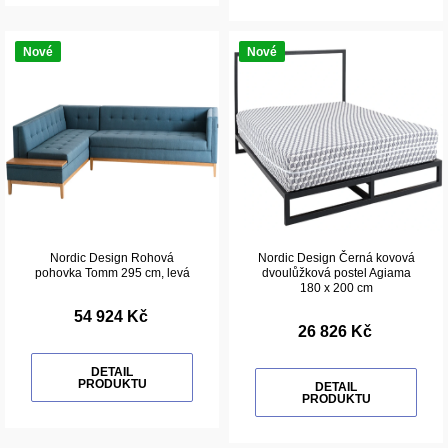
Nové
Nové
Nordic Design Rohová
Nordic Design Černá kovová
pohovka Tomm 295 cm, levá
dvoulůžková postel Agiama
180 x 200 cm
54 924 Kč
26 826 Kč
DETAIL
PRODUKTU
DETAIL
PRODUKTU