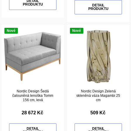
DETAIL
PRODUKTU
DETAIL
PRODUKTU
Nové
Nové
Nordic Design Šedá
Nordic Design Zelená
čalouněná lenoška Tomm
skleněná váza Magambi 25
156 cm, levá
cm
28 672 Kč
509 Kč
DETAIL
DETAIL