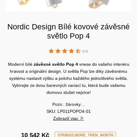
Nordic Design Bílé kovové závěsné
světlo Pop 4
(4.6)
Moderní bílé
závěsné světlo
Pop
4
vnese do vašeho interiéru
hravost a originální design. U světla Pop lze díky závěsnému
systému nastavit výšku a polohu každého jednotlivého světla.
Vybírejte ze dvou barevných variací tu, která bude vašemu
domovu slušet nejvíce!
Pozn.: žárovky…
SKU: LP011POPO4-01
Zobraziť viac
10 542 Kč
STRINGS.MORE_THEN_MONTH