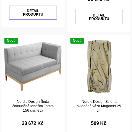
DETAIL
PRODUKTU
DETAIL
PRODUKTU
Nové
Nové
Nordic Design Šedá
Nordic Design Zelená
čalouněná lenoška Tomm
skleněná váza Magambi 25
156 cm, levá
cm
28 672 Kč
509 Kč