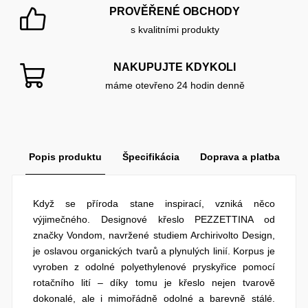
PROVĚŘENÉ OBCHODY
s kvalitními produkty
NAKUPUJTE KDYKOLI
máme otevřeno 24 hodin denně
Popis produktu
Špecifikácia
Doprava a platba
Když se příroda stane inspirací, vzniká něco
výjimečného. Designové křeslo PEZZETTINA od
značky Vondom, navržené studiem Archirivolto Design,
je oslavou organických tvarů a plynulých linií. Korpus je
vyroben z odolné polyethylenové pryskyřice pomocí
rotačního lití – díky tomu je křeslo nejen tvarově
dokonalé, ale i mimořádně odolné a barevně stálé.