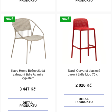
PRODUKTU
PRODUKTU
Nové
Nové
Kave Home Béžovošedá
Nardi Červená plastová
zahradní židle Atrani s
barová židle Lido 76 cm
výpletem
2 026 Kč
3 447 Kč
DETAIL
PRODUKTU
DETAIL
PRODUKTU