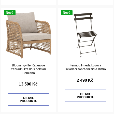
Nové
Nové
Bloomingville Ratanové
Fermob Hnědá kovová
zahradní křeslo s polštáři
skládací zahradní židle Bistro
Penzano
2 490 Kč
13 590 Kč
DETAIL
PRODUKTU
DETAIL
PRODUKTU