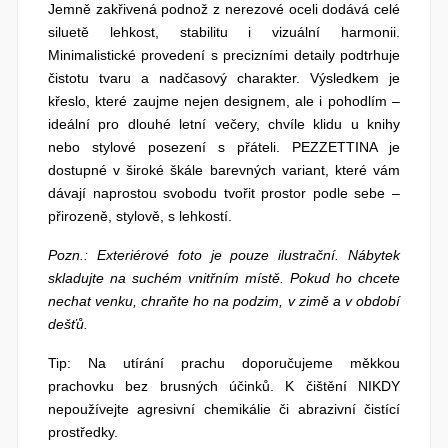
Jemně zakřivená podnož z nerezové oceli dodává celé
siluetě lehkost, stabilitu i vizuální harmonii.
Minimalistické provedení s precizními detaily podtrhuje
čistotu tvaru a nadčasový charakter. Výsledkem je
křeslo, které zaujme nejen designem, ale i pohodlím –
ideální pro dlouhé letní večery, chvíle klidu u knihy
nebo stylové posezení s přáteli. PEZZETTINA je
dostupné v široké škále barevných variant, které vám
dávají naprostou svobodu tvořit prostor podle sebe –
přirozeně, stylově, s lehkostí.
Pozn.: Exteriérové foto je pouze ilustrační. Nábytek
skladujte na suchém vnitřním místě. Pokud ho chcete
nechat venku, chraňte ho na podzim, v zimě a v období
dešťů.
Tip: Na utírání prachu doporučujeme měkkou
prachovku bez brusných účinků. K čištění NIKDY
nepoužívejte agresivní chemikálie či abrazivní čistící
prostředky.