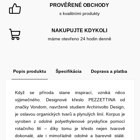
PROVĚŘENÉ OBCHODY
s kvalitními produkty
NAKUPUJTE KDYKOLI
máme otevřeno 24 hodin denně
Popis produktu
Špecifikácia
Doprava a platba
Když se příroda stane inspirací, vzniká něco
výjimečného. Designové křeslo PEZZETTINA od
značky Vondom, navržené studiem Archirivolto Design,
je oslavou organických tvarů a plynulých linií. Korpus je
vyroben z odolné polyethylenové pryskyřice pomocí
rotačního lití – díky tomu je křeslo nejen tvarově
dokonalé, ale i mimořádně odolné a barevně stálé.