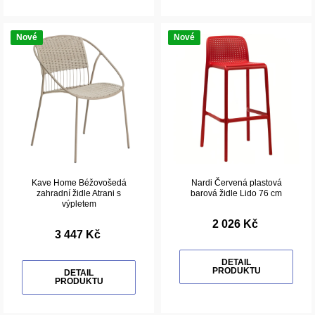
Nové
Nové
Kave Home Béžovošedá
Nardi Červená plastová
zahradní židle Atrani s
barová židle Lido 76 cm
výpletem
2 026 Kč
3 447 Kč
DETAIL
PRODUKTU
DETAIL
PRODUKTU