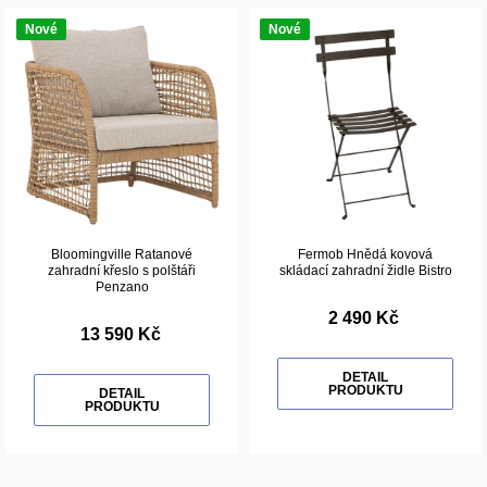
Nové
Nové
Bloomingville Ratanové
Fermob Hnědá kovová
zahradní křeslo s polštáři
skládací zahradní židle Bistro
Penzano
2 490 Kč
13 590 Kč
DETAIL
PRODUKTU
DETAIL
PRODUKTU