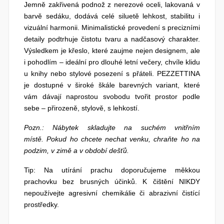
Jemně zakřivená podnož z nerezové oceli, lakovaná v
barvě sedáku, dodává celé siluetě lehkost, stabilitu i
vizuální harmonii. Minimalistické provedení s precizními
detaily podtrhuje čistotu tvaru a nadčasový charakter.
Výsledkem je křeslo, které zaujme nejen designem, ale
i pohodlím – ideální pro dlouhé letní večery, chvíle klidu
u knihy nebo stylové posezení s přáteli. PEZZETTINA
je dostupné v široké škále barevných variant, které
vám dávají naprostou svobodu tvořit prostor podle
sebe – přirozeně, stylově, s lehkostí.
Pozn.: Nábytek skladujte na suchém vnitřním
místě. Pokud ho chcete nechat venku, chraňte ho na
podzim, v zimě a v období dešťů.
Tip: Na utírání prachu doporučujeme měkkou
prachovku bez brusných účinků. K čištění NIKDY
nepoužívejte agresivní chemikálie či abrazivní čistící
prostředky.